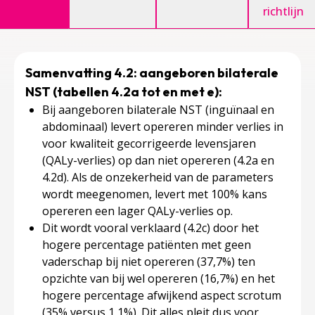
richtlijn
Samenvatting 4.2: aangeboren bilaterale
NST (tabellen 4.2a tot en met e):
Bij aangeboren bilaterale NST (inguïnaal en
abdominaal) levert opereren minder verlies in
voor kwaliteit gecorrigeerde levensjaren
(QALy-verlies) op dan niet opereren (4.2a en
4.2d). Als de onzekerheid van de parameters
wordt meegenomen, levert met 100% kans
opereren een lager QALy-verlies op.
Dit wordt vooral verklaard (4.2c) door het
hogere percentage patiënten met
geen
vaderschap
bij niet opereren (37,7%) ten
opzichte van bij wel opereren (16,7%) en het
hogere percentage
afwijkend aspect scrotum
(35% versus 1,1%). Dit alles pleit dus voor