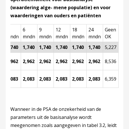
(waardering alge- mene populatie) en voor
waarderingen van ouders en patiënten
3
6
9
12
18
24
Geen
mndn
mndn
mndn
mndn
mndn
mndn
OK
1,740
1,740
1,740
1,740
1,740
1,740
5,227
g
2,962
2,962
2,962
2,962
2,962
2,962
8,536
g
2,083
2,083
2,083
2,083
2,083
2,083
6,359
Wanneer in de PSA de onzekerheid van de
parameters uit de basisanalyse wordt
meegenomen zoals aangegeven in tabel 3.2, leidt