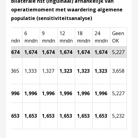
bilaterale nst (inguïnaal) afhankelijk van
operatiemoment met waardering algemene
populatie (sensitiviteitsanalyse)
3
6
9
12
18
24
Geen
mndn
mndn
mndn
mndn
mndn
mndn
OK
1,674
1,674
1,674
1,674
1,674
1,674
5,227
1,365
1,333
1,327
1,323
1,323
1,323
3,658
jk
1,996
1,996
1,996
1,996
1,996
1,996
5,227
1,653
1,653
1,653
1,653
1,653
1,653
5,232