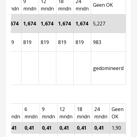
6
9
12
18
24
Geen OK
n
mndn
mndn
mndn
mndn
mndn
4
1,674
1,674
1,674
1,674
1,674
5,227
819
819
819
819
819
983
gedomineerd
ng
3
6
9
12
18
24
Geen
mndn
mndn
mndn
mndn
mndn
mndn
OK
s
0,41
0,41
0,41
0,41
0,41
0,41
1,90