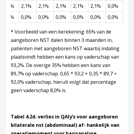
2,1%
2,1%
2,1%
2,1%
2,1%
2,1%
0,0%
0,0%
0,0%
0,0%
0,0%
0,0%
0,0%
0,0%
* Voorbeeld van een berekening: 65% van de
aangeboren NST dalen binnen 3 maanden in,
patiënten met aangeboren NST waarbij indaling
plaatsvindt hebben een kans op vaderschap van
93,2%. De overige 35% hebben een kans van
89,7% op vaderschap. 0,65 * 93,2 + 0,35 * 89,7 =
92,0% vaderschap, hieruit volgt dat percentage
geen vaderschap 8,0% is.
Tabel 4.2d. verlies in QAly’s voor aangeboren
bilaterale nst (abdominaal) af- hankelijk van
operatiemoment voor basisanalyse