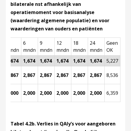
bilaterale nst afhankelijk van
operatiemoment voor basisanalyse
(waardering algemene populatie) en voor
waarderingen van ouders en patiënten
3
6
9
12
18
24
Geen
mndn
mndn
mndn
mndn
mndn
mndn
OK
1,674
1,674
1,674
1,674
1,674
1,674
5,227
g
2,867
2,867
2,867
2,867
2,867
2,867
8,536
g
2,000
2,000
2,000
2,000
2,000
2,000
6,359
Tabel 4.2b. Verlies in QAly’s voor aangeboren