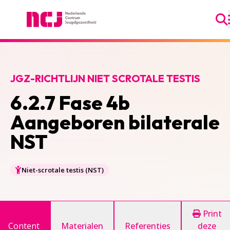
Ga
Nederlands Centrum Jeugdgezondheid
JGZ-RICHTLIJN NIET SCROTALE TESTIS
6.2.7 Fase 4b
Aangeboren bilaterale
NST
Niet-scrotale testis (NST)
Print
Content
Materialen
Referenties
deze