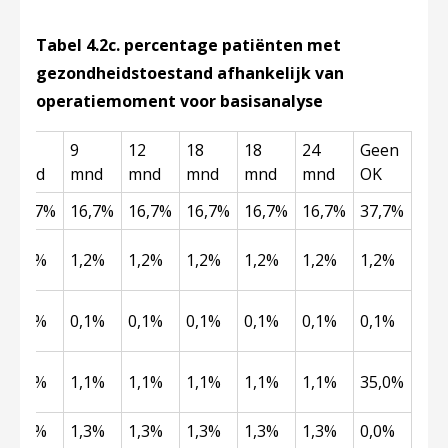
Tabel 4.2c. percentage patiënten met
gezondheidstoestand afhankelijk van
operatiemoment voor basisanalyse
6
9
12
18
18
24
Geen
mnd
mnd
mnd
mnd
mnd
mnd
OK
16,7%
16,7%
16,7%
16,7%
16,7%
16,7%
37,7%
1,2%
1,2%
1,2%
1,2%
1,2%
1,2%
1,2%
0,1%
0,1%
0,1%
0,1%
0,1%
0,1%
0,1%
1,1%
1,1%
1,1%
1,1%
1,1%
1,1%
35,0%
1,3%
1,3%
1,3%
1,3%
1,3%
1,3%
0,0%