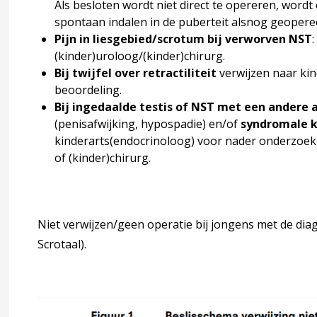
Als besloten wordt niet direct te opereren, word
spontaan indalen in de puberteit alsnog geoperee
Pijn in liesgebied/scrotum bij verworven NST
(kinder)uroloog/(kinder)chirurg.
 beslissingsanalyse en expertisebijeenkomst
Bij twijfel over retractiliteit
verwijzen naar kin
beoordeling.
Bij ingedaalde testis of NST met een andere
(penisafwijking, hypospadie) en/of
syndromale
kinderarts(endocrinoloog) voor nader onderzoek
agina over 3 Signaleren, diagnostiek en verwijzen
ccordion over 3 Signaleren, diagnostiek en verwijzen
of (kinder)chirurg.
Niet verwijzen/geen operatie bij jongens met de diagno
Scrotaal).
king