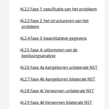
Ga naar pagina over 6.2.2 Fase 1: specificatie va
6.2.2 Fase 1: specificatie van het probleem
Ga naar pagina over 6.2.3 Fase 2: het structurer
6.2.3 Fase 2: het structureren van het
probleem
Ga naar pagina over 6.2.4 Fase 3: kwantitatieve 
6.2.4 Fase 3: kwantitatieve gegevens
Ga naar pagina over 6.2.5 Fase 4: uitkomsten van
6.2.5 Fase 4: uitkomsten van de
beslissingsanalyse
Ga naar pagina over 6.2.6 Fase 4a Aangeboren un
6.2.6 Fase 4a Aangeboren unilaterale NST
Ga naar pagina over 6.2.7 Fase 4b Aangeboren bi
6.2.7 Fase 4b Aangeboren bilaterale NST
Ga naar pagina over 6.2.8 Fase 4c Verworven uni
6.2.8 Fase 4c Verworven unilaterale NST
Ga naar pagina over 6.2.9 Fase 4d Verworven bil
6.2.9 Fase 4d Verworven bilaterale NST