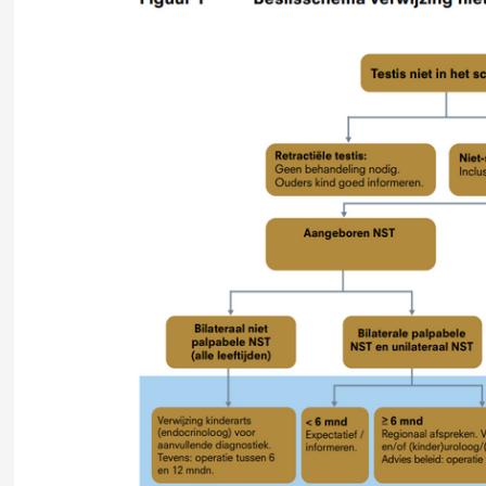
ndkoming
accordion over 5 Totstandkoming
yse
oording
accordion over 6 Verantwoording
htlijnen
wing: ‘Beslissingsanalyse niet-scrotale testis’