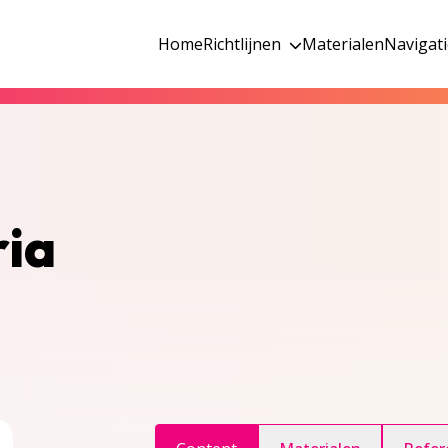
Home
Richtlijnen
Materialen
Navigat
ria
ggle inhoudsopgave