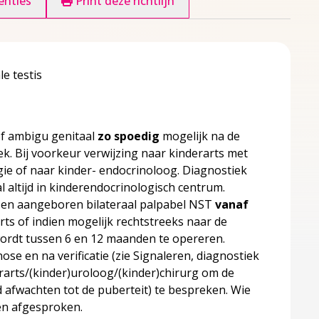
enties
Print deze richtlijn
e testis
of ambigu genitaal
zo spoedig
mogelijk na de
k. Bij voorkeur verwijzing naar kinderarts met
gie of naar kinder- endocrinoloog. Diagnostiek
altijd in kinderendocrinologisch centrum.
l en aangeboren bilateraal palpabel NST
vanaf
rts of indien mogelijk rechtstreeks naar de
wordt tussen 6 en 12 maanden te opereren.
nose en na verificatie (zie Signaleren, diagnostiek
erarts/(kinder)uroloog/(kinder)chirurg om de
 afwachten tot de puberteit) te bespreken. Wie
den afgesproken.