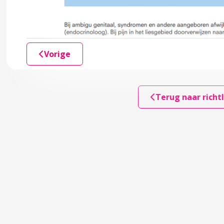
n het probleem
en van het probleem
Vorige
gegevens
Terug naar richtl
 de beslissingsanalyse
ilaterale NST
laterale NST
laterale NST
aterale NST