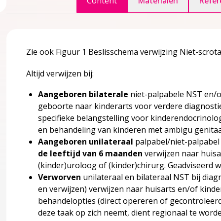
Content
Materialen
Refer
accordion over 1 Inleiding
Zie ook Figuur 1 Beslisschema verwijzing Niet-scrotal
Altijd verwijzen bij:
 doelgroep
Aangeboren bilaterale
niet-palpabele NST en/
geboorte naar kinderarts voor verdere diagnostie
specifieke belangstelling voor kinderendocrinolo
agina over 2 Definities en achtergrond informatie
accordion over 2 Definities en achtergrond informatie
en behandeling van kinderen met ambigu genitaal 
Aangeboren unilateraal
palpabel/niet-palpabe
tis (NST) algemeen
de leeftijd van 6 maanden
verwijzen naar huisa
(kinder)uroloog of (kinder)chirurg. Geadviseerd 
Verworven
unilateraal en bilateraal NST bij diag
tis: indeling en definities
en verwijzen) verwijzen naar huisarts en/of kind
behandelopties (direct opereren of gecontroleerd
deze taak op zich neemt, dient regionaal te wor