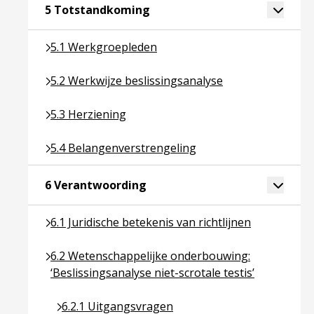
Ga naar pagina over 5 Totsta
Toggle 
5 Totstandkoming
Ga naar pagina over 5.1 Werkgroepleden
5.1 Werkgroepleden
Ga naar pagina over 5.2 Werkwijze beslissingsanal
5.2 Werkwijze beslissingsanalyse
Ga naar pagina over 5.3 Herziening
5.3 Herziening
Ga naar pagina over 5.4 Belangenverstrengeling
5.4 Belangenverstrengeling
Ga naar pagina over 6 Verantw
Toggle 
6 Verantwoording
Ga naar pagina over 6.1 Juridische betekenis van ric
6.1 Juridische betekenis van richtlijnen
Ga naar pagina over 6.2 Wetenschappelijke onderbou
6.2 Wetenschappelijke onderbouwing:
‘Beslissingsanalyse niet-scrotale testis’
Ga naar pagina over 6.2.1 Uitgangsvragen
6.2.1 Uitgangsvragen