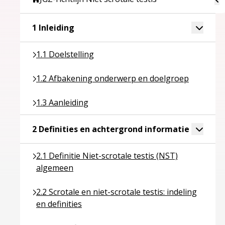
Ga naar pagina over 1 Inleiding
Toggle 
1 Inleiding
Ga naar pagina over 1.1 Doelstelling
1.1 Doelstelling
Ga naar pagina over 1.2 Afbakening onderwerp en
1.2 Afbakening onderwerp en doelgroep
Ga naar pagina over 1.3 Aanleiding
1.3 Aanleiding
Ga naar p
Toggle 
2 Definities en achtergrond informatie
Ga naar pagina over 2.1 Definitie Niet-scrotale tes
2.1 Definitie Niet-scrotale testis (NST)
algemeen
Ga naar pagina over 2.2 Scrotale en niet-scrotale tes
2.2 Scrotale en niet-scrotale testis: indeling
en definities