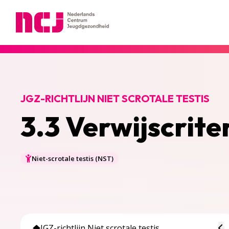
Nederlands Centrum Jeugdgezondheid
JGZ-RICHTLIJN NIET SCROTALE TESTIS
3.3 Verwijscrite
Niet-scrotale testis (NST)
To
JGZ-richtlijn Niet scrotale testis