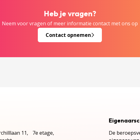
Heb je vragen?
Neem voor vragen of meer informatie contact met ons op
Contact opnemen
Eigenaars
chilllaan 11, 7e etage,
De beroepsve