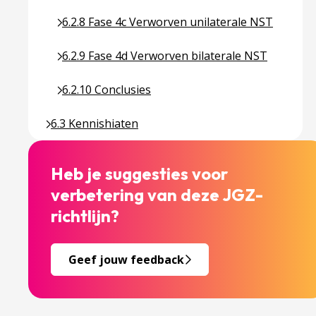
Ga naar pagina over 6.2.8 Fase 4c Verworven uni
6.2.8 Fase 4c Verworven unilaterale NST
Ga naar pagina over 6.2.9 Fase 4d Verworven bil
6.2.9 Fase 4d Verworven bilaterale NST
Ga naar pagina over 6.2.10 Conclusies
6.2.10 Conclusies
Ga naar pagina over 6.3 Kennishiaten
6.3 Kennishiaten
Heb je suggesties voor
verbetering van deze JGZ-
richtlijn?
Geef jouw feedback