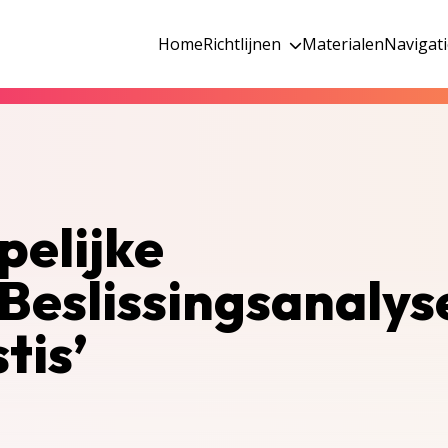
Home
Richtlijnen
Materialen
Navigat
pelijke
Beslissingsanalys
tis’