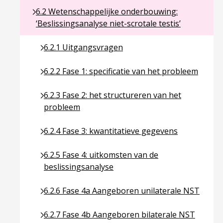
Ga naar pagina over 6.2 Wetenschappelijke onderbou
6.2 Wetenschappelijke onderbouwing:
‘Beslissingsanalyse niet-scrotale testis’
Ga naar pagina over 6.2.1 Uitgangsvragen
6.2.1 Uitgangsvragen
Ga naar pagina over 6.2.2 Fase 1: specificatie va
6.2.2 Fase 1: specificatie van het probleem
Ga naar pagina over 6.2.3 Fase 2: het structurer
6.2.3 Fase 2: het structureren van het
probleem
Ga naar pagina over 6.2.4 Fase 3: kwantitatieve 
6.2.4 Fase 3: kwantitatieve gegevens
Ga naar pagina over 6.2.5 Fase 4: uitkomsten van
6.2.5 Fase 4: uitkomsten van de
beslissingsanalyse
Ga naar pagina over 6.2.6 Fase 4a Aangeboren un
6.2.6 Fase 4a Aangeboren unilaterale NST
Ga naar pagina over 6.2.7 Fase 4b Aangeboren bi
6.2.7 Fase 4b Aangeboren bilaterale NST