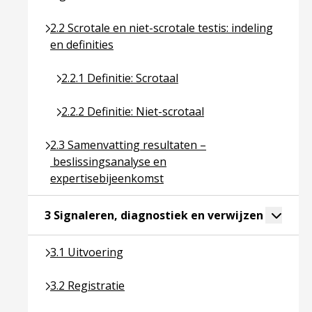
Ga naar pagina over 2.2 Scrotale en niet-scrotale tes
2.2 Scrotale en niet-scrotale testis: indeling
en definities
Ga naar pagina over 2.2.1 Definitie: Scrotaal
2.2.1 Definitie: Scrotaal
Ga naar pagina over 2.2.2 Definitie: Niet-scrotaal
2.2.2 Definitie: Niet-scrotaal
Ga naar pagina over 2.3 Samenvatting resultaten –
2.3 Samenvatting resultaten –
beslissingsanalyse en
expertisebijeenkomst
Ga naar p
Toggle 
3 Signaleren, diagnostiek en verwijzen
Ga naar pagina over 3.1 Uitvoering
3.1 Uitvoering
Ga naar pagina over 3.2 Registratie
3.2 Registratie