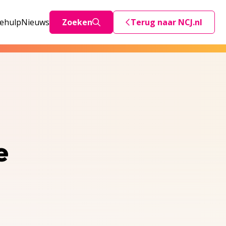
iehulp
Nieuws
Zoeken
Terug naar NCJ.nl
Deze link stuurt je teru
e