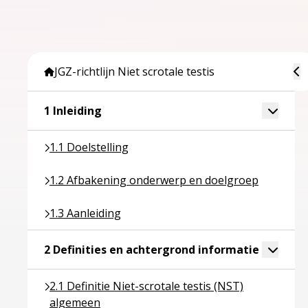
To
JGZ-richtlijn Niet scrotale testis
Ga naar pagina over 1 Inleiding
Toggle 
1 Inleiding
Ga naar pagina over 1.1 Doelstelling
1.1 Doelstelling
Ga naar pagina over 1.2 Afbakening onderwerp en
1.2 Afbakening onderwerp en doelgroep
Ga naar pagina over 1.3 Aanleiding
1.3 Aanleiding
Ga naar p
Toggle 
2 Definities en achtergrond informatie
Ga naar pagina over 2.1 Definitie Niet-scrotale tes
2.1 Definitie Niet-scrotale testis (NST)
algemeen