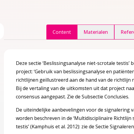
ggle inhoudsopgave
Content
Materialen
Refer
accordion over 1 Inleiding
Deze sectie ‘Beslissingsanalyse niet-scrotale testis’
project: ‘Gebruik van beslissingsanalyse en patiënt
 doelgroep
richtlijnen geïllustreerd aan de hand van de richtlijn n
Bij de vertaling van de uitkomsten uit dat project na
consensus aangepast. Zie de Subsectie Conclusies.
agina over 2 Definities en achtergrond informatie
accordion over 2 Definities en achtergrond informatie
De uiteindelijke aanbevelingen voor de signalering va
worden beschreven in de ‘Multidisciplinaire Richtlijn 
tis (NST) algemeen
testis’ (Kamphuis et al. 2012): zie de Sectie Signalere