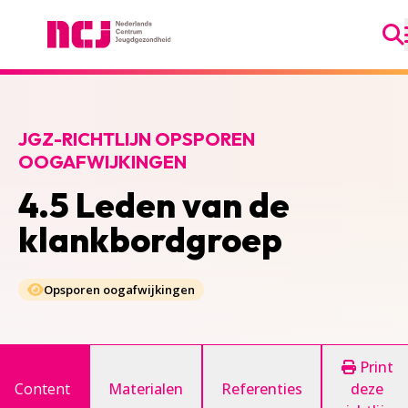
Ga
Nederlands Centrum Jeugdgezondheid
JGZ-RICHTLIJN OPSPOREN
OOGAFWIJKINGEN
4.5 Leden van de
klankbordgroep
Opsporen oogafwijkingen
Print
Content
Materialen
Referenties
deze