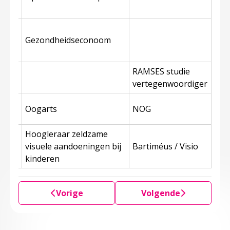
de
Gezondheidseconoom
RAMSES studie
woud
vertegenwoordiger
n
Oogarts
NOG
Hoogleraar zeldzame
n
visuele aandoeningen bij
Bartiméus / Visio
en
kinderen
Vorige
Volgende