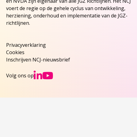
en NVDA zijn eigenaar van alle JGZ Richtlijnen. Het NCJ
voert de regie op de gehele cyclus van ontwikkeling,
herziening, onderhoud en implementatie van de JGZ-
richtlijnen.
Privacyverklaring
Cookies
Inschrijven NCJ-nieuwsbrief
Ga naar NCJs Linked
Ga naar NCJs You
Volg ons op