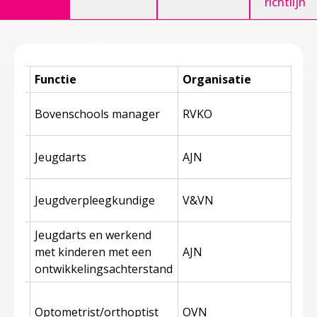
richtlijn
Functie
Organisatie
n
Bovenschools manager
RVKO
g
Jeugdarts
AJN
a
Jeugdverpleegkundige
V&VN
Jeugdarts en werkend
enen
met kinderen met een
AJN
ontwikkelingsachterstand
an
de
Optometrist/orthoptist
OVN