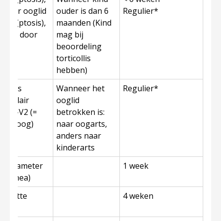
t door ooglid
ouder is dan 6
Regulier*
lid (ptosis),
maanden (Kind
bedekt door
mag bij
beoordeling
torticollis
hebben)
naevus
Wanneer het
Regulier*
capillair
ooglid
 V1-V2 (=
betrokken is:
 het oog)
naar oogarts,
anders naar
kinderarts
neadiameter
1 week
e cornea)
(grootte
4 weken
1mm)