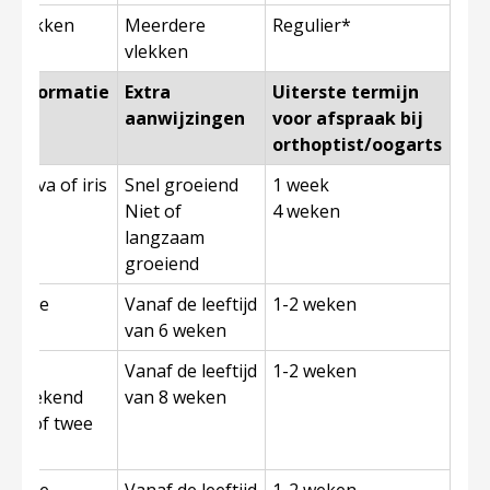
e vlekken
Meerdere
Regulier*
vlekken
ndinformatie
Extra
Uiterste termijn
aanwijzingen
voor afspraak bij
orthoptist/oogarts
unctiva of iris
Snel groeiend
1 week
Niet of
4 weken
langzaam
groeiend
doende
Vanaf de leeftijd
1-2 weken
van 6 weken
de
Vanaf de leeftijd
1-2 weken
 / zoekend
van 8 weken
́én of twee