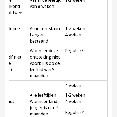
doende
Vanaf de leeftijd
1-2 weken
 / zoekend
van 8 weken
́én of twee
/dwalende
Acuut ontstaan
1-2 weken
ngen
Langer
4 weken
bestaand
orte
Wanneer deze
Regulier*
g zelf niet
ontsteking niet
nitale
voorbij is op de
enose)
leeftijd van 9
maanden
aan
4 weken
zig
Alle leeftijden
1-2 weken
en acuut
Wanneer kind
4 weken
jonger is dan 6
Regulier*
zig
maanden