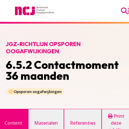
Ga
Nederlands Centrum Jeugdgezondheid
JGZ-RICHTLIJN OPSPOREN
OOGAFWIJKINGEN
6.5.2 Contactmoment
36 maanden
Opsporen oogafwijkingen
Print
Content
Materialen
Referenties
deze