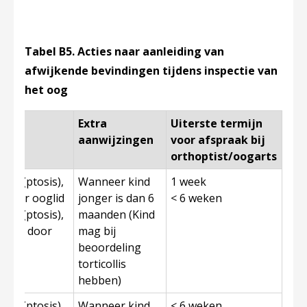
Tabel B5. Acties naar aanleiding van
afwijkende bevindingen tijdens inspectie van
het oog
g of
Extra
Uiterste termijn
aanwijzingen
voor afspraak bij
orthoptist/oogarts
lid (ptosis),
Wanneer kind
1 week
t door ooglid
jonger is dan 6
< 6 weken
lid (ptosis),
maanden (Kind
bedekt door
mag bij
beoordeling
torticollis
hebben)
lid (ptosis),
Wanneer kind
< 6 weken