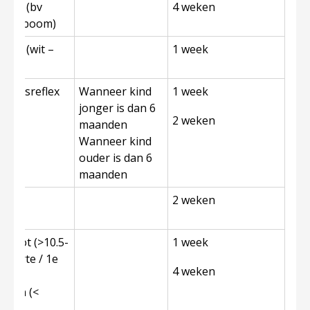
vorm (bv
4 weken
– coloboom)
leur (wit –
1 week
undusreflex
Wanneer kind
1 week
jonger is dan 6
2 weken
maanden
Wanneer kind
ouder is dan 6
maanden
rode
2 weken
x
 groot (>10.5-
1 week
boorte / 1e​
4 weken
klein (<