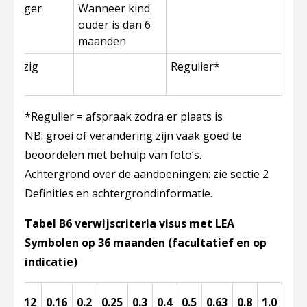
en langer
Wanneer kind
ouder is dan 6
maanden
aanwezig
Regulier*
end)
*Regulier = afspraak zodra er plaats is
NB: groei of verandering zijn vaak goed te
beoordelen met behulp van foto’s.
Achtergrond over de aandoeningen: zie sectie 2
Definities en achtergrondinformatie.
Tabel B6 verwijscriteria visus met LEA
Symbolen op 36 maanden (facultatief en op
indicatie)
≤0.12
0.16
0.2
0.25
0.3
0.4
0.5
0.63
0.8
1.0