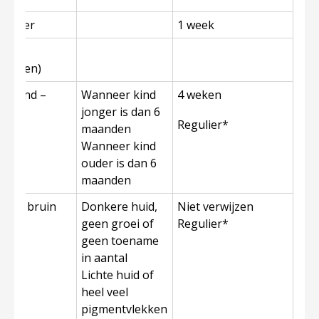
 helder
1 week
mie
il ogen)
hijnend –
Wanneer kind
4 weken
jonger is dan 6
Regulier*
maanden
Wanneer kind
ouder is dan 6
maanden
ken, bruin
Donkere huid,
Niet verwijzen
geen groei of
Regulier*
geen toename
in aantal
Lichte huid of
heel veel
pigmentvlekken