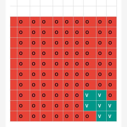
O
O
O
O
O
O
O
O
O
O
O
O
O
O
O
O
O
O
O
O
O
O
O
O
O
O
O
O
O
O
O
O
O
O
O
O
O
O
O
O
O
O
O
O
O
O
O
O
O
O
O
O
O
O
O
O
O
O
O
O
O
O
O
O
O
O
O
O
O
O
O
O
O
O
O
O
O
V
V
O
O
O
O
O
O
O
O
V
V
V
O
O
O
O
O
O
O
O
V
V