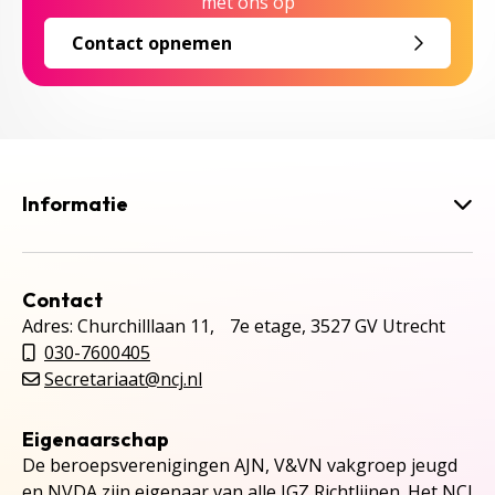
met ons op
Contact opnemen
Informatie
Contact
Adres: Churchilllaan 11, 7e etage, 3527 GV Utrecht
030-7600405
Secretariaat@ncj.nl
Eigenaarschap
De beroepsverenigingen AJN, V&VN vakgroep jeugd
en NVDA zijn eigenaar van alle JGZ Richtlijnen. Het NCJ