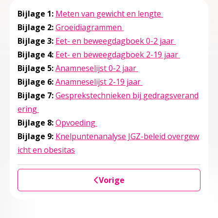
Deze linkt ope
Bijlage 1:
Meten van gewicht en lengte
Deze linkt opent in een n
Bijlage 2:
Groeidiagrammen
Deze linkt 
Bijlage 3:
Eet- en beweegdagboek 0-2 jaar
Deze linkt
Bijlage 4:
Eet- en beweegdagboek 2-19 jaar
Deze linkt opent in e
Bijlage 5:
Anamneselijst 0-2 jaar
Deze linkt opent in 
Bijlage 6:
Anamneselijst 2-19 jaar
Bijlage 7:
Gesprekstechnieken bij gedragsverand
Deze linkt opent in een nieuw tabblad
ering
Deze linkt opent in een nieuw ta
Bijlage 8:
Opvoeding
Bijlage 9:
Knelpuntenanalyse JGZ-beleid overgew
Deze linkt opent in een nieuw tabblad
icht en obesitas
Vorige