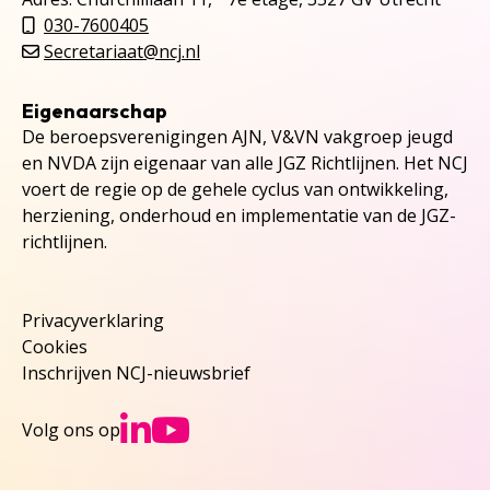
030-7600405
Secretariaat@ncj.nl
Eigenaarschap
De beroepsverenigingen AJN, V&VN vakgroep jeugd
en NVDA zijn eigenaar van alle JGZ Richtlijnen. Het NCJ
voert de regie op de gehele cyclus van ontwikkeling,
herziening, onderhoud en implementatie van de JGZ-
richtlijnen.
Privacyverklaring
Cookies
Inschrijven NCJ-nieuwsbrief
Ga naar NCJs Linked
Ga naar NCJs You
Volg ons op