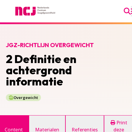
Ga
Nederlands Centrum Jeugdgezondheid
JGZ-RICHTLIJN OVERGEWICHT
2 Definitie en
achtergrond
informatie
Overgewicht
Print
Content
Materialen
Referenties
deze