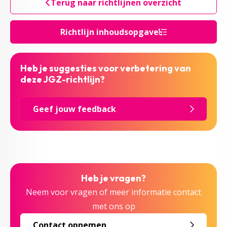
Terug naar richtlijnen overzicht
Richtlijn inhoudsopgave
Heb je suggesties voor verbetering van
deze JGZ-richtlijn?
Geef jouw feedback
Heb je vragen?
Neem voor vragen of meer informatie contact
met ons op
Contact opnemen