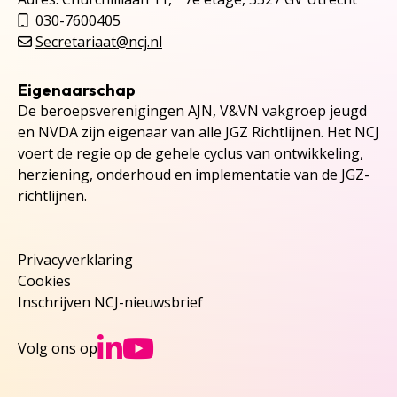
030-7600405
Secretariaat@ncj.nl
Eigenaarschap
De beroepsverenigingen AJN, V&VN vakgroep jeugd
en NVDA zijn eigenaar van alle JGZ Richtlijnen. Het NCJ
voert de regie op de gehele cyclus van ontwikkeling,
herziening, onderhoud en implementatie van de JGZ-
richtlijnen.
Privacyverklaring
Cookies
Inschrijven NCJ-nieuwsbrief
Ga naar NCJs Linked
Ga naar NCJs You
Volg ons op