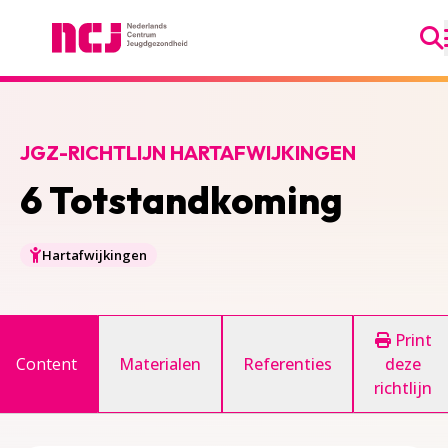
Ga
Nederlands Centrum Jeugdgezondheid
JGZ-RICHTLIJN HARTAFWIJKINGEN
6 Totstandkoming
Hartafwijkingen
Print
Content
Materialen
Referenties
deze
richtlijn