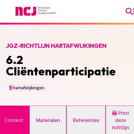
Ga
Nederlands Centrum Jeugdgezondheid
JGZ-RICHTLIJN HARTAFWIJKINGEN
6.2
Cliëntenparticipatie
Hartafwijkingen
Print
Content
Materialen
Referenties
deze
richtlijn