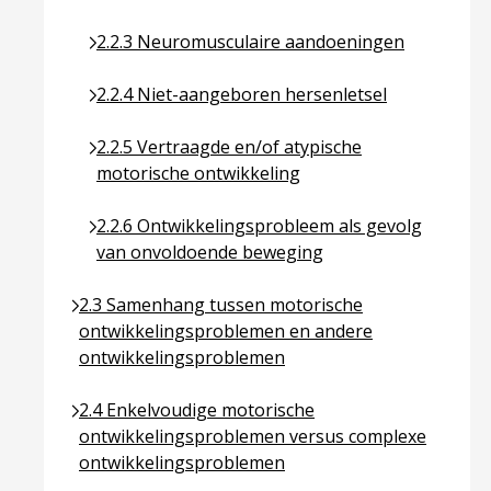
Ga naar pagina over 2.2.3 Neuromusculaire aan
2.2.3 Neuromusculaire aandoeningen
Ga naar pagina over 2.2.4 Niet-aangeboren herse
2.2.4 Niet-aangeboren hersenletsel
Ga naar pagina over 2.2.5 Vertraagde en/of atyp
2.2.5 Vertraagde en/of atypische
motorische ontwikkeling
Ga naar pagina over 2.2.6 Ontwikkelingsproblee
2.2.6 Ontwikkelingsprobleem als gevolg
van onvoldoende beweging
Ga naar pagina over 2.3 Samenhang tussen motor
2.3 Samenhang tussen motorische
ontwikkelingsproblemen en andere
ontwikkelingsproblemen
Ga naar pagina over 2.4 Enkelvoudige motorische
2.4 Enkelvoudige motorische
ontwikkelingsproblemen versus complexe
ontwikkelingsproblemen