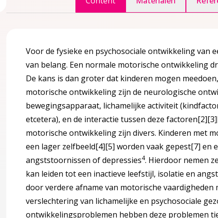
Content
Materialen
Refer
ccordion over 1 Inleiding
Voor de fysieke en psychosociale ontwikkeling van 
van belang. Een normale motorische ontwikkeling draag
De kans is dan groter dat kinderen mogen meedoen,
motorische ontwikkeling zijn de neurologische ontw
htlijn?
bewegingsapparaat, lichamelijke activiteit (kindfac
etcetera), en de interactie tussen deze factoren
[2]
[3]
motorische ontwikkeling zijn divers. Kinderen met
een lager zelfbeeld
[4]
[5]
worden vaak gepest
[7]
en e
4
angststoornissen of depressies
. Hierdoor nemen ze 
agina over 2 Definities en achtergrondinformatie
accordion over 2 Definities en achtergrondinformatie
kan leiden tot een inactieve leefstijl, isolatie en angs
door verdere afname van motorische vaardigheden m
keling gerelateerd aan leeftijd
verslechtering van lichamelijke en psychosociale g
ontwikkelingsproblemen hebben deze problemen tien