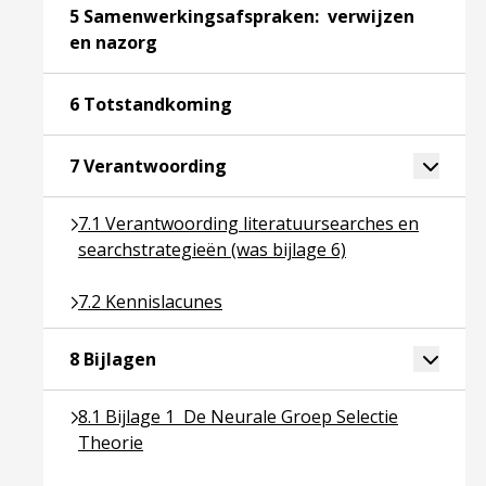
5 Samenwerkingsafspraken: verwijzen
Ga naar pagina over 5 Samenwerkingsaf
en nazorg
Ga naar pagina over 6 Totsta
6 Totstandkoming
Ga naar pagina over 7 Verantw
Toggle 
7 Verantwoording
Ga naar pagina over 7.1 Verantwoording literatuurs
7.1 Verantwoording literatuursearches en
searchstrategieën (was bijlage 6)
Ga naar pagina over 7.2 Kennislacunes
7.2 Kennislacunes
Ga naar pagina over 8 Bijlagen
Toggle 
8 Bijlagen
Ga naar pagina over 8.1 Bijlage 1 De Neurale Groe
8.1 Bijlage 1 De Neurale Groep Selectie
Theorie