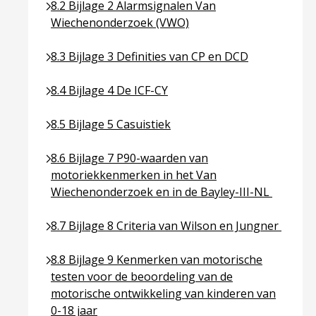
Ga naar pagina over 8.2 Bijlage 2 Alarmsignalen 
8.2 Bijlage 2 Alarmsignalen Van
Wiechenonderzoek (VWO)
Ga naar pagina over 8.3 Bijlage 3 Definities van CP
8.3 Bijlage 3 Definities van CP en DCD
Ga naar pagina over 8.4 Bijlage 4 De ICF-CY
8.4 Bijlage 4 De ICF-CY
Ga naar pagina over 8.5 Bijlage 5 Casuistiek
8.5 Bijlage 5 Casuistiek
Ga naar pagina over 8.6 Bijlage 7 P90-waarden va
8.6 Bijlage 7 P90-waarden van
motoriekkenmerken in het Van
Wiechenonderzoek en in de Bayley-III-NL
Ga naar pagina over 8.7 Bijlage 8 Criteria van Wil
8.7 Bijlage 8 Criteria van Wilson en Jungner
Ga naar pagina over 8.8 Bijlage 9 Kenmerken van m
8.8 Bijlage 9 Kenmerken van motorische
testen voor de beoordeling van de
motorische ontwikkeling van kinderen van
0-18 jaar