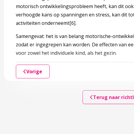
motorisch ontwikkelingsprobleem heeft, kan dit ook
torische ontwikkeling
verhoogde kans op spanningen en stress, kan dit to
activiteiten onderneemt
[6]
.
sfasen
Samengevat: het is van belang motorische-ontwikkel
n kwaliteit van de motoriek
zodat er ingegrepen kan worden. De effecten van ee
voor zowel het individuele kind, als het gezin.
torische ontwikkeling door de JGZ
Vorige
obleem: ontstaan, prevalentie en consequenties
Terug naar richtl
nation Disorder