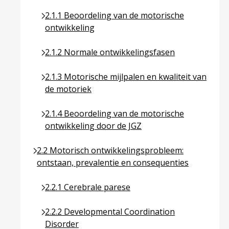
Ga naar pagina over 2.1.1 Beoordeling van de mo
2.1.1 Beoordeling van de motorische
ontwikkeling
Ga naar pagina over 2.1.2 Normale ontwikkeling
2.1.2 Normale ontwikkelingsfasen
Ga naar pagina over 2.1.3 Motorische mijlpalen e
2.1.3 Motorische mijlpalen en kwaliteit van
de motoriek
Ga naar pagina over 2.1.4 Beoordeling van de mo
2.1.4 Beoordeling van de motorische
ontwikkeling door de JGZ
Ga naar pagina over 2.2 Motorisch ontwikkelingspr
2.2 Motorisch ontwikkelingsprobleem:
ontstaan, prevalentie en consequenties
Ga naar pagina over 2.2.1 Cerebrale parese
2.2.1 Cerebrale parese
Ga naar pagina over 2.2.2 Developmental Coordi
2.2.2 Developmental Coordination
Disorder