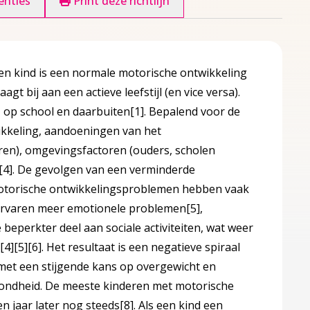
enties
Print deze richtlijn
een kind is een normale motorische ontwikkeling
t bij aan een actieve leefstijl (en vice versa).
 op school en daarbuiten
[1]
. Bepalend voor de
ikkeling, aandoeningen van het
toren), omgevingsfactoren (ouders, scholen
[4]
. De gevolgen van een verminderde
 motorische ontwikkelingsproblemen hebben vaak
rvaren meer emotionele problemen
[5]
,
beperkter deel aan sociale activiteiten, wat weer
t
[4]
[5]
[6]
. Het resultaat is een negatieve spiraal
et een stijgende kans op overgewicht en
ezondheid. De meeste kinderen met motorische
 jaar later nog steeds
[8]
. Als een kind een