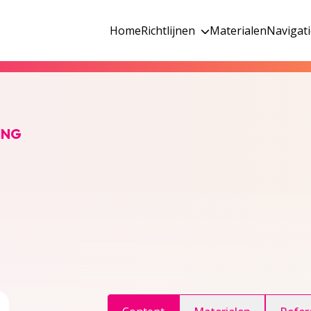
Home
Richtlijnen
Materialen
Navigat
ING
ggle inhoudsopgave