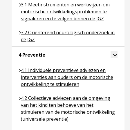
Ga naar pagina over 3.1 Meetinstrumenten en werk
3.1 Meetinstrumenten en werkwijzen om
motorische ontwikkelingsproblemen te
signaleren en te volgen binnen de JGZ
Ga naar pagina over 3.2 Oriënterend neurologisch 
3.2 Oriënterend neurologisch onderzoek in
de JGZ
Ga naar pagina over 4 Preventie
Toggle 
4 Preventie
Ga naar pagina over 4.1 Individuele preventieve ad
4.1 Individuele preventieve adviezen en
interventies aan ouders om de motorische
ontwikkeling te stimuleren
Ga naar pagina over 4.2 Collectieve adviezen aan d
4.2 Collectieve adviezen aan de omgeving
van het kind ten behoeve van het
stimuleren van de motorische ontwikkeling
(universele preventie)