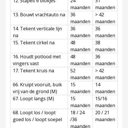
12. Stapelt 6 blokjes
24
31
maanden
maanden
13. Bouwt vrachtauto na
36
> 42
maanden
maanden
14. Tekent verticale lijn
36
36
na
maanden
maanden
15. Tekent cirkel na
48
38
maanden
maanden
16. Houdt potlood met
48
36
vingers vast
maanden
maanden
17. Tekent kruis na
52
> 42
maanden
maanden
66. Kruipt vooruit, buik
15
14
vrij van de grond (M)
maanden
maanden
67. Loopt langs (M)
15
15/16
maanden
maanden
68. Loopt los / loopt
18 / 24
20 / 21
goed los / loopt soepel
/36
maanden
maanden