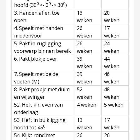
0
0
0
hoofd (30
<- 0
-> 30
)
3. Handen af en toe
13
20
open
weken
weken
4. Speelt met handen
26
17
middenvoor
weken
weken
5. Pakt in rugligging
26
24
voorwerp binnen bereik
weken
weken
6. Pakt blokje over
39
44
weken
weken
7. Speelt met beide
39
46
voeten (M)
weken
weken
8. Pakt propje met duim
52
48
en wijsvinger
weken
weken
52. Heft kin even van
4 weken
5 weken
onderlaag
53. Heft in buikligging
13
17
0
hoofd tot 45
weken
weken
54. Kijkt rond met
26
26