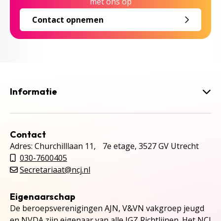
met ons op
Contact opnemen
Informatie
Contact
Adres: Churchilllaan 11, 7e etage, 3527 GV Utrecht
030-7600405
Secretariaat@ncj.nl
Eigenaarschap
De beroepsverenigingen AJN, V&VN vakgroep jeugd
en NVDA zijn eigenaar van alle JGZ Richtlijnen. Het NCJ