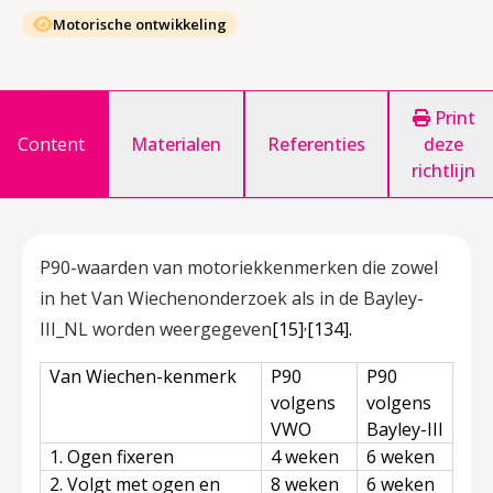
Motorische ontwikkeling
Print
Content
Materialen
Referenties
deze
richtlijn
P90-waarden van motoriekkenmerken die zowel
in het Van Wiechenonderzoek als in de Bayley-
,
III_NL worden weergegeven
[15]
[134]
.
Van Wiechen-kenmerk
P90
P90
volgens
volgens
VWO
Bayley-III
1. Ogen fixeren
4 weken
6 weken
2. Volgt met ogen en
8 weken
6 weken