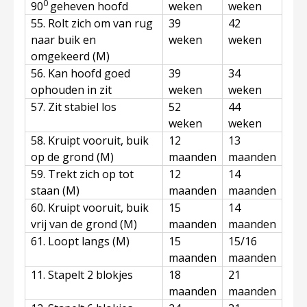
0
90
geheven hoofd
weken
weken
55. Rolt zich om van rug
39
42
naar buik en
weken
weken
omgekeerd (M)
56. Kan hoofd goed
39
34
ophouden in zit
weken
weken
57. Zit stabiel los
52
44
weken
weken
58. Kruipt vooruit, buik
12
13
op de grond (M)
maanden
maanden
59. Trekt zich op tot
12
14
staan (M)
maanden
maanden
60. Kruipt vooruit, buik
15
14
vrij van de grond (M)
maanden
maanden
61. Loopt langs (M)
15
15/16
maanden
maanden
11. Stapelt 2 blokjes
18
21
maanden
maanden