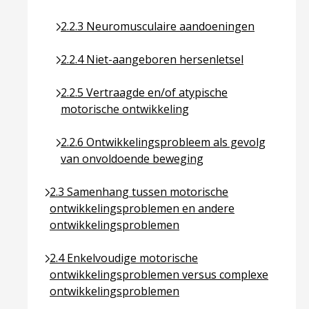
Ga naar pagina over 2.2.3 Neuromusculaire aan
2.2.3 Neuromusculaire aandoeningen
Ga naar pagina over 2.2.4 Niet-aangeboren herse
2.2.4 Niet-aangeboren hersenletsel
Ga naar pagina over 2.2.5 Vertraagde en/of atyp
2.2.5 Vertraagde en/of atypische
motorische ontwikkeling
Ga naar pagina over 2.2.6 Ontwikkelingsproblee
2.2.6 Ontwikkelingsprobleem als gevolg
van onvoldoende beweging
Ga naar pagina over 2.3 Samenhang tussen motor
2.3 Samenhang tussen motorische
ontwikkelingsproblemen en andere
ontwikkelingsproblemen
Ga naar pagina over 2.4 Enkelvoudige motorische
2.4 Enkelvoudige motorische
ontwikkelingsproblemen versus complexe
ontwikkelingsproblemen