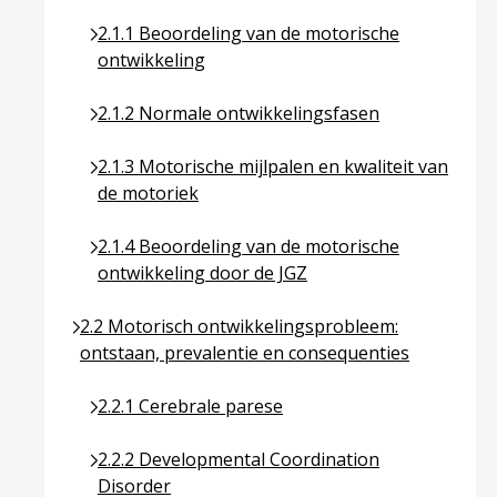
Ga naar pagina over 2.1.1 Beoordeling van de mo
2.1.1 Beoordeling van de motorische
ontwikkeling
Ga naar pagina over 2.1.2 Normale ontwikkeling
2.1.2 Normale ontwikkelingsfasen
Ga naar pagina over 2.1.3 Motorische mijlpalen e
2.1.3 Motorische mijlpalen en kwaliteit van
de motoriek
Ga naar pagina over 2.1.4 Beoordeling van de mo
2.1.4 Beoordeling van de motorische
ontwikkeling door de JGZ
Ga naar pagina over 2.2 Motorisch ontwikkelingspr
2.2 Motorisch ontwikkelingsprobleem:
ontstaan, prevalentie en consequenties
Ga naar pagina over 2.2.1 Cerebrale parese
2.2.1 Cerebrale parese
Ga naar pagina over 2.2.2 Developmental Coordi
2.2.2 Developmental Coordination
Disorder