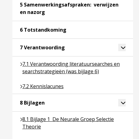
5 Samenwerkingsafspraken: verwijzen
Ga naar pagina over 5 Samenwerkingsaf
en nazorg
Ga naar pagina over 6 Totsta
6 Totstandkoming
Ga naar pagina over 7 Verantw
Toggle 
7 Verantwoording
Ga naar pagina over 7.1 Verantwoording literatuurs
7.1 Verantwoording literatuursearches en
searchstrategieën (was bijlage 6)
Ga naar pagina over 7.2 Kennislacunes
7.2 Kennislacunes
Ga naar pagina over 8 Bijlagen
Toggle 
8 Bijlagen
Ga naar pagina over 8.1 Bijlage 1 De Neurale Groe
8.1 Bijlage 1 De Neurale Groep Selectie
Theorie