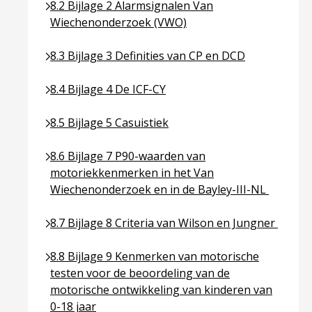
Ga naar pagina over 8.2 Bijlage 2 Alarmsignalen 
8.2 Bijlage 2 Alarmsignalen Van
Wiechenonderzoek (VWO)
Ga naar pagina over 8.3 Bijlage 3 Definities van CP
8.3 Bijlage 3 Definities van CP en DCD
Ga naar pagina over 8.4 Bijlage 4 De ICF-CY
8.4 Bijlage 4 De ICF-CY
Ga naar pagina over 8.5 Bijlage 5 Casuistiek
8.5 Bijlage 5 Casuistiek
Ga naar pagina over 8.6 Bijlage 7 P90-waarden va
8.6 Bijlage 7 P90-waarden van
motoriekkenmerken in het Van
Wiechenonderzoek en in de Bayley-III-NL
Ga naar pagina over 8.7 Bijlage 8 Criteria van Wil
8.7 Bijlage 8 Criteria van Wilson en Jungner
Ga naar pagina over 8.8 Bijlage 9 Kenmerken van m
8.8 Bijlage 9 Kenmerken van motorische
testen voor de beoordeling van de
motorische ontwikkeling van kinderen van
0-18 jaar