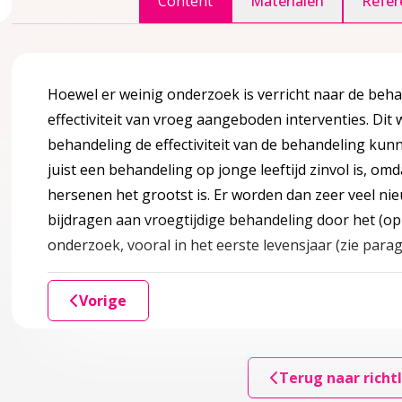
Content
Materialen
Refer
accordion over 1 Inleiding
Hoewel er weinig onderzoek is verricht naar de beha
effectiviteit van vroeg aangeboden interventies. Dit
behandeling de effectiviteit van de behandeling ku
juist een behandeling op jonge leeftijd zinvol is, omda
htlijn?
hersenen het grootst is. Er worden dan zeer veel n
bijdragen aan vroegtijdige behandeling door het (op 
onderzoek, vooral in het eerste levensjaar (zie parag
Vorige
agina over 2 Definities en achtergrondinformatie
ccordion over 2 Definities en achtergrondinformatie
keling gerelateerd aan leeftijd
Terug naar richtl