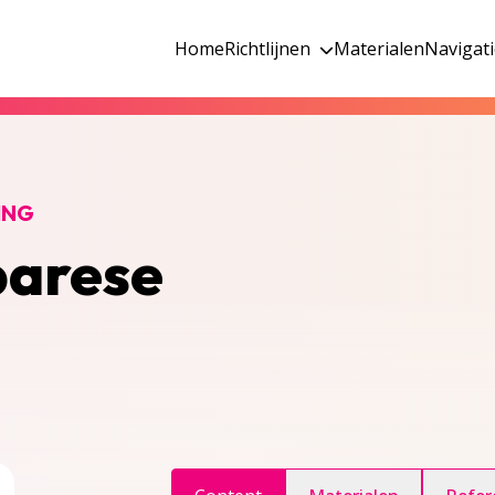
Home
Richtlijnen
Materialen
Navigat
ING
parese
ggle inhoudsopgave