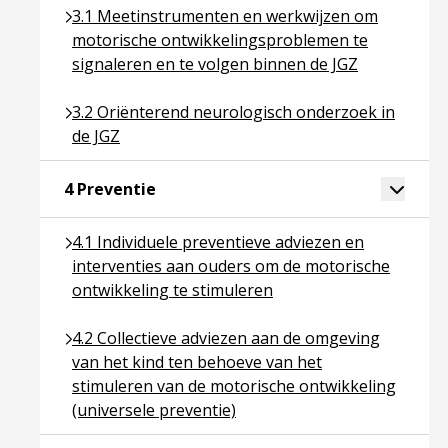
Ga naar pagina over 3.1 Meetinstrumenten en werk
3.1 Meetinstrumenten en werkwijzen om
motorische ontwikkelingsproblemen te
signaleren en te volgen binnen de JGZ
Ga naar pagina over 3.2 Oriënterend neurologisch 
3.2 Oriënterend neurologisch onderzoek in
de JGZ
Ga naar pagina over 4 Preventie
Toggle 
4 Preventie
Ga naar pagina over 4.1 Individuele preventieve ad
4.1 Individuele preventieve adviezen en
interventies aan ouders om de motorische
ontwikkeling te stimuleren
Ga naar pagina over 4.2 Collectieve adviezen aan d
4.2 Collectieve adviezen aan de omgeving
van het kind ten behoeve van het
stimuleren van de motorische ontwikkeling
(universele preventie)