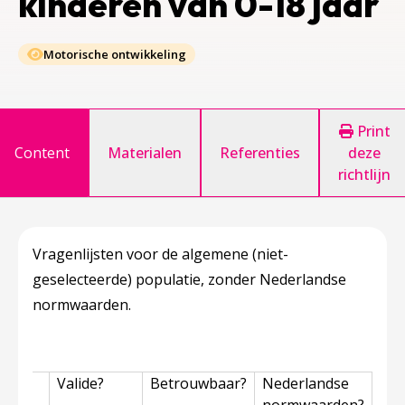
kinderen van 0-18 jaar
Motorische ontwikkeling
Print
Content
Materialen
Referenties
deze
richtlijn
Vragenlijsten voor de algemene (niet-
geselecteerde) populatie, zonder Nederlandse
normwaarden.
ame-
Valide?
Betrouwbaar?
Nederlandse