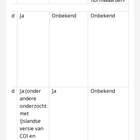
r
normwaarden?
ekend
Ja
Onbekend
Onbekend
ekend
Ja (onder
Ja
Onbekend
andere
onderzocht
met
IJslandse
versie van
CDI en