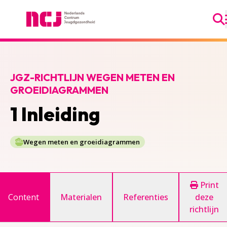
Ga
Nederlands Centrum Jeugdgezondheid
JGZ-RICHTLIJN WEGEN METEN EN
GROEIDIAGRAMMEN
1 Inleiding
Wegen meten en groeidiagrammen
Print
Content
Materialen
Referenties
deze
richtlijn