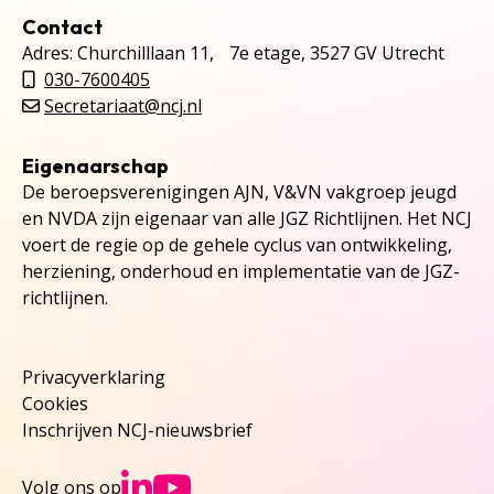
Contact
Adres: Churchilllaan 11, 7e etage, 3527 GV Utrecht
030-7600405
Secretariaat@ncj.nl
Eigenaarschap
De beroepsverenigingen AJN, V&VN vakgroep jeugd
en NVDA zijn eigenaar van alle JGZ Richtlijnen. Het NCJ
voert de regie op de gehele cyclus van ontwikkeling,
herziening, onderhoud en implementatie van de JGZ-
richtlijnen.
Privacyverklaring
Cookies
Inschrijven NCJ-nieuwsbrief
Ga naar NCJs Linked
Ga naar NCJs You
Volg ons op