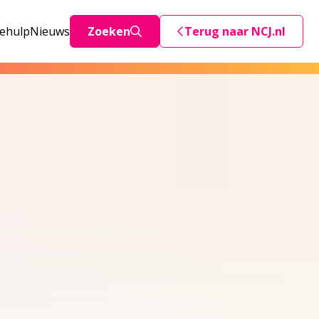
iehulp
Nieuws
Zoeken
Terug naar NCJ.nl
Deze link stuurt je teru