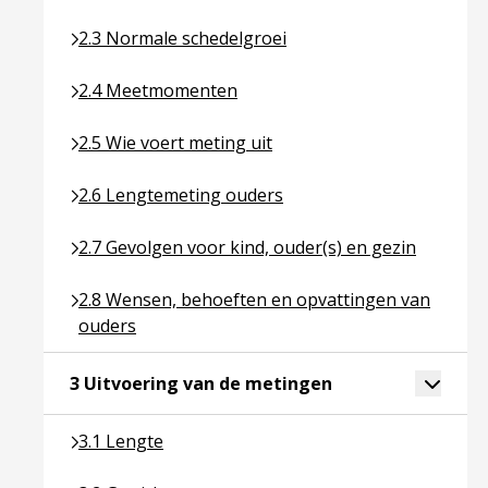
Ga naar pagina over 2.3 Normale schedelgroei
2.3 Normale schedelgroei
Ga naar pagina over 2.4 Meetmomenten
2.4 Meetmomenten
Ga naar pagina over 2.5 Wie voert meting uit
2.5 Wie voert meting uit
Ga naar pagina over 2.6 Lengtemeting ouders
2.6 Lengtemeting ouders
Ga naar pagina over 2.7 Gevolgen voor kind, ouder(
2.7 Gevolgen voor kind, ouder(s) en gezin
Ga naar pagina over 2.8 Wensen, behoeften en opv
2.8 Wensen, behoeften en opvattingen van
ouders
Ga naar pagina ove
Toggle 
3 Uitvoering van de metingen
Ga naar pagina over 3.1 Lengte
3.1 Lengte