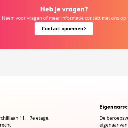
Heb je vragen?
Neem voor vragen of meer informatie contact met ons op
Contact opnemen
Eigenaars
chilllaan 11, 7e etage,
De beroepsve
recht
eigenaar van 