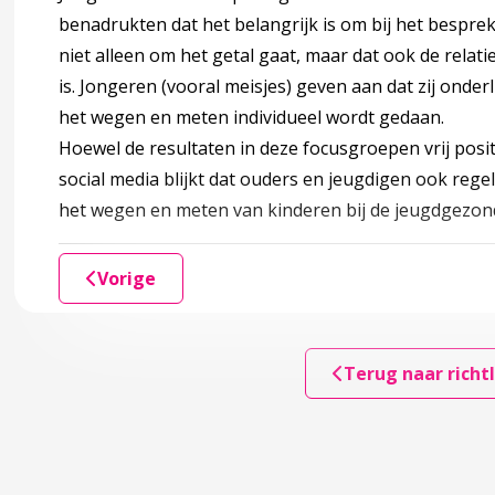
benadrukten dat het belangrijk is om bij het bespr
niet alleen om het getal gaat, maar dat ook de relat
is. Jongeren (vooral meisjes) geven aan dat zij onder
het wegen en meten individueel wordt gedaan.
Hoewel de resultaten in deze focusgroepen vrij positi
social media blijkt dat ouders en jeugdigen ook reg
het wegen en meten van kinderen bij de jeugdgezo
s) en gezin
Vorige
attingen van ouders
Terug naar richtl
r 3 Uitvoering van de metingen
accordion over 3 Uitvoering van de metingen