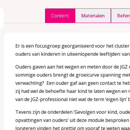
Content
Materialen
Refer
ggle inhoudsopgave
accordion over 1 Inleiding
Er is een focusgroep georganiseerd voor het cluster
ouders van kinderen in uiteenlopende leeftijden: van 
Ouders gaven aan het wegen en meten door de JGZ ov
ule
accordion over 2 Kennismodule
sommige ouders brengt de groeicurve spanning met z
verwachting? Een ouder gaf aan geen contact te heb
zij had wel de behoefte haar kind te laten wegen en
van de JGZ-professional niet wat de term ‘eigen lijn’
Tevens zijn de onderdelen ‘Gevolgen voor kind, oude
opvattingen van ouders’ uit deze module besproken 
eit
Jongeren vinden het prettig om vooraf te weten wa