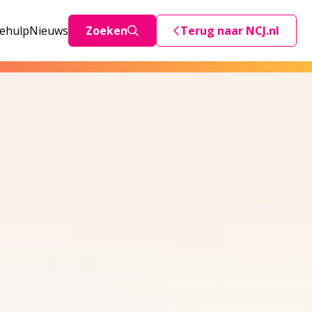
iehulp
Nieuws
Zoeken
Terug naar NCJ.nl
Deze link stuurt je teru