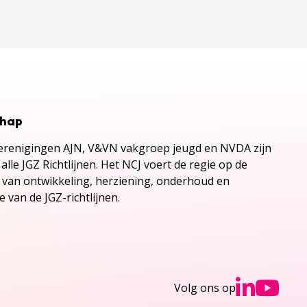
chap
renigingen AJN, V&VN vakgroep jeugd en NVDA zijn
alle JGZ Richtlijnen. Het NCJ voert de regie op de
s van ontwikkeling, herziening, onderhoud en
 van de JGZ-richtlijnen.
Ga n
Ga
Volg ons op