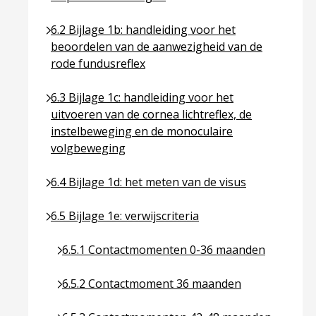
Ga naar pagina over 6.2 Bijlage 1b: handleiding vo
6.2 Bijlage 1b: handleiding voor het
beoordelen van de aanwezigheid van de
rode fundusreflex
Ga naar pagina over 6.3 Bijlage 1c: handleiding vo
6.3 Bijlage 1c: handleiding voor het
uitvoeren van de cornea lichtreflex, de
instelbeweging en de monoculaire
volgbeweging
Ga naar pagina over 6.4 Bijlage 1d: het meten van d
6.4 Bijlage 1d: het meten van de visus
Ga naar pagina over 6.5 Bijlage 1e: verwijscriteria
6.5 Bijlage 1e: verwijscriteria
Ga naar pagina over 6.5.1 Contactmomenten 0-
6.5.1 Contactmomenten 0-36 maanden
Ga naar pagina over 6.5.2 Contactmoment 36 m
6.5.2 Contactmoment 36 maanden