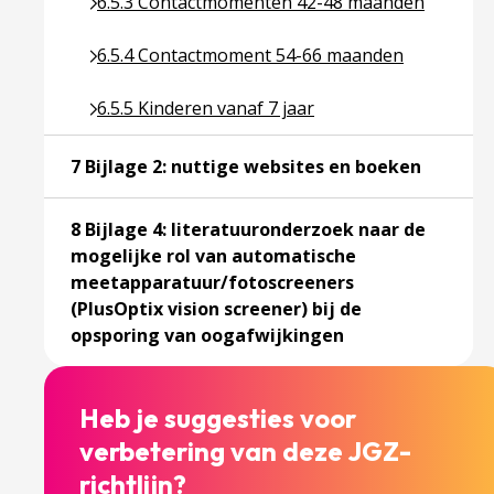
Ga naar pagina over 6.5.3 Contactmomenten 42
6.5.3 Contactmomenten 42-48 maanden
Ga naar pagina over 6.5.4 Contactmoment 54-6
6.5.4 Contactmoment 54-66 maanden
Ga naar pagina over 6.5.5 Kinderen vanaf 7 jaar
6.5.5 Kinderen vanaf 7 jaar
Ga naar 
7 Bijlage 2: nuttige websites en boeken
8 Bijlage 4: literatuuronderzoek naar de
mogelijke rol van automatische
meetapparatuur/fotoscreeners
(PlusOptix vision screener) bij de
Ga naar pagina ov
opsporing van oogafwijkingen
Heb je suggesties voor
verbetering van deze JGZ-
richtlijn?