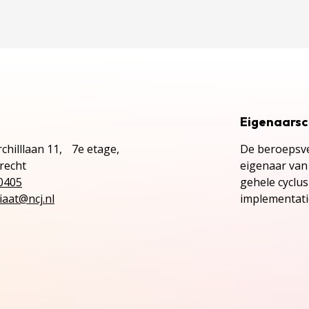
Eigenaars
chilllaan 11, 7e etage,
De beroepsve
recht
eigenaar van 
0405
gehele cyclu
iaat@ncj.nl
implementatie