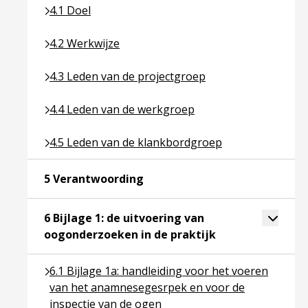
Ga naar pagina over 4.1 Doel
4.1 Doel
Ga naar pagina over 4.2 Werkwijze
4.2 Werkwijze
Ga naar pagina over 4.3 Leden van de projectgroep
4.3 Leden van de projectgroep
Ga naar pagina over 4.4 Leden van de werkgroep
4.4 Leden van de werkgroep
Ga naar pagina over 4.5 Leden van de klankbordgr
4.5 Leden van de klankbordgroep
Ga naar pagina over 5 Verantw
5 Verantwoording
Toggle 
6 Bijlage 1: de uitvoering van
Ga naar pagina ov
oogonderzoeken in de praktijk
Ga naar pagina over 6.1 Bijlage 1a: handleiding v
6.1 Bijlage 1a: handleiding voor het voeren
van het anamnesegesrpek en voor de
inspectie van de ogen