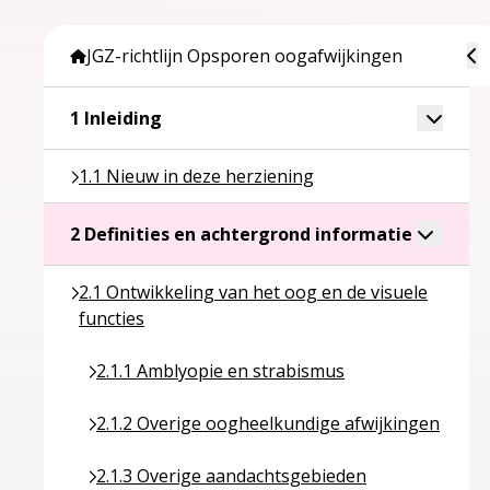
To
JGZ-richtlijn Opsporen oogafwijkingen
Ga naar pagina over 1 Inleiding
Toggle 
1 Inleiding
Ga naar pagina over 1.1 Nieuw in deze herziening
1.1 Nieuw in deze herziening
Ga naar p
Toggle a
2 Definities en achtergrond informatie
Ga naar pagina over 2.1 Ontwikkeling van het oog e
2.1 Ontwikkeling van het oog en de visuele
functies
Ga naar pagina over 2.1.1 Amblyopie en strabism
2.1.1 Amblyopie en strabismus
Ga naar pagina over 2.1.2 Overige oogheelkundig
2.1.2 Overige oogheelkundige afwijkingen
Ga naar pagina over 2.1.3 Overige aandachtsgeb
2.1.3 Overige aandachtsgebieden