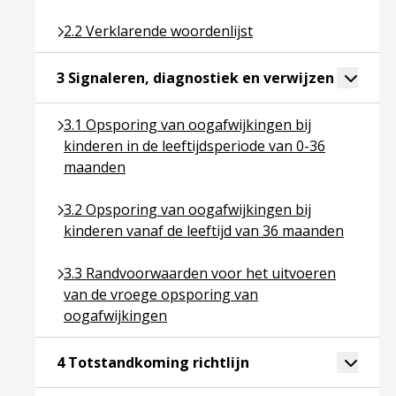
Ga naar pagina over 2.2 Verklarende woordenlijst
2.2 Verklarende woordenlijst
Ga naar p
Toggle 
3 Signaleren, diagnostiek en verwijzen
Ga naar pagina over 3.1 Opsporing van oogafwijkin
3.1 Opsporing van oogafwijkingen bij
kinderen in de leeftijdsperiode van 0-36
maanden
Ga naar pagina over 3.2 Opsporing van oogafwijkin
3.2 Opsporing van oogafwijkingen bij
kinderen vanaf de leeftijd van 36 maanden
Ga naar pagina over 3.3 Randvoorwaarden voor het
3.3 Randvoorwaarden voor het uitvoeren
van de vroege opsporing van
oogafwijkingen
Ga naar pagina over 4
Toggle 
4 Totstandkoming richtlijn