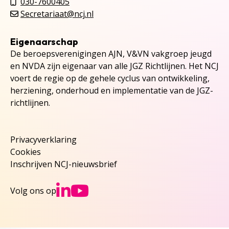
030-7600405
Secretariaat@ncj.nl
Eigenaarschap
De beroepsverenigingen AJN, V&VN vakgroep jeugd
en NVDA zijn eigenaar van alle JGZ Richtlijnen. Het NCJ
voert de regie op de gehele cyclus van ontwikkeling,
herziening, onderhoud en implementatie van de JGZ-
richtlijnen.
Privacyverklaring
Cookies
Inschrijven NCJ-nieuwsbrief
Ga naar NCJs Linked
Ga naar NCJs You
Volg ons op