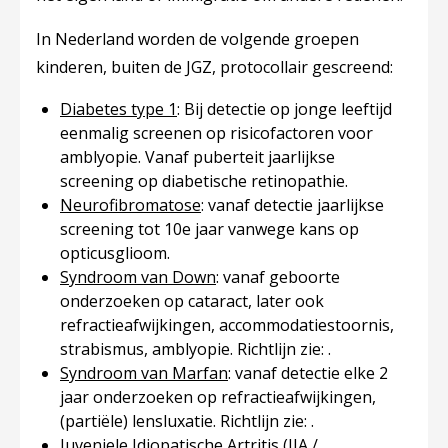
In Nederland worden de volgende groepen
kinderen, buiten de JGZ, protocollair gescreend:
Diabetes type 1
​: Bij detectie op jonge leeftijd
eenmalig screenen op risicofactoren voor
amblyopie. Vanaf puberteit jaarlijkse
screening op diabetische retinopathie.
Neurofibromatose
​: vanaf detectie jaarlijkse
screening tot 10e​ ​jaar vanwege kans op
opticusglioom.
Syndroom van Down
​: vanaf geboorte
onderzoeken op cataract, later ook
refractieafwijkingen, accommodatiestoornis,
strabismus, amblyopie. Richtlijn zie: .
Syndroom van Marfan
​: vanaf detectie elke 2
jaar onderzoeken op refractieafwijkingen,
(partiële) lensluxatie. Richtlijn zie: .
Juveniele Idiopatische Artritis (JIA /