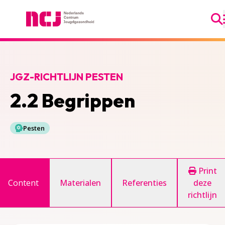
Ga
Nederlands Centrum Jeugdgezondheid
JGZ-RICHTLIJN PESTEN
2.2 Begrippen
Pesten
Print
Content
Materialen
Referenties
deze
richtlijn