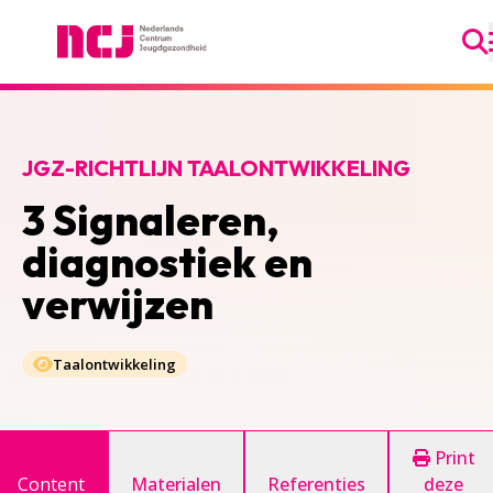
Ga
Nederlands Centrum Jeugdgezondheid
JGZ-RICHTLIJN TAALONTWIKKELING
3 Signaleren,
diagnostiek en
verwijzen
Taalontwikkeling
Print
Content
Materialen
Referenties
deze