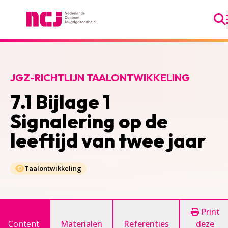
Ga
Nederlands Centrum Jeugdgezondheid
JGZ-RICHTLIJN TAALONTWIKKELING
7.1 Bijlage 1
Signalering op de
leeftijd van twee jaar
Taalontwikkeling
Print
Content
Materialen
Referenties
deze