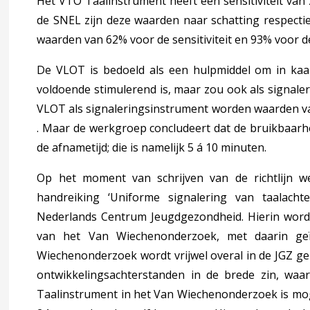
Het VTO Taalinstrument heeft een sensitiviteit van
de SNEL zijn deze waarden naar schatting respect
waarden van 62% voor de sensitiviteit en 93% voor d
agina over 3 Signaleren, diagnostiek en verwijzen
ccordion over 3 Signaleren, diagnostiek en verwijzen
De VLOT is bedoeld als een hulpmiddel om in kaa
voldoende stimulerend is, maar zou ook als signal
VLOT als signaleringsinstrument worden waarden v
. Maar de werkgroep concludeert dat de bruikbaarh
de afnametijd; die is namelijk 5 á 10 minuten.
ken
Op het moment van schrijven van de richtlijn w
handreiking ‘Uniforme signalering van taalacht
ndkoming
accordion over 5 Totstandkoming
Nederlands Centrum Jeugdgezondheid
. Hierin wor
van het Van Wiechenonderzoek, met daarin ge
en klankbordgroepleden
Wiechenonderzoek wordt vrijwel overal in de JGZ ge
ontwikkelingsachterstanden in de brede zin, waar
Taalinstrument in het Van Wiechenonderzoek is mog
oording
accordion over 6 Verantwoording