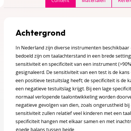
Content
Materialen
Refer
accordion over 1 Inleiding
Achtergrond
In Nederland zijn diverse instrumenten beschikbaar
bedoeld zijn om taalachterstand in een brede settin
agina over 2 Definities en Achtergrondinformatie
accordion over 2 Definities en Achtergrondinformatie
sensitiviteit en specificiteit van een instrument (
gesignaleerd. De sensitiviteit van een test is de ka
een positieve testuitslag heeft; de specificiteit is d
een negatieve testuitslag krijgt. Bij een lage specific
normaal verlopende taalontwikkeling worden doorv
negatieve gevolgen van dien, zoals ongerustheid bij 
sensitiviteit zullen relatief veel kinderen met een ta
ng
specificiteit hangen met elkaar samen en met inach
goede balans tussen beide