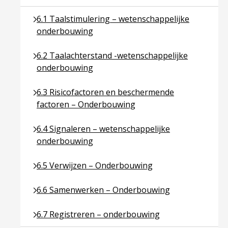
Ga naar pagina over 6.1 Taalstimulering – wetens
6.1 Taalstimulering – wetenschappelijke
onderbouwing
Ga naar pagina over 6.2 Taalachterstand -wetensc
6.2 Taalachterstand -wetenschappelijke
onderbouwing
Ga naar pagina over 6.3 Risicofactoren en besche
6.3 Risicofactoren en beschermende
factoren – Onderbouwing
Ga naar pagina over 6.4 Signaleren – wetenschapp
6.4 Signaleren – wetenschappelijke
onderbouwing
Ga naar pagina over 6.5 Verwijzen – Onderbouwing
6.5 Verwijzen – Onderbouwing
Ga naar pagina over 6.6 Samenwerken – Onderbo
6.6 Samenwerken – Onderbouwing
Ga naar pagina over 6.7 Registreren – onderbouwi
6.7 Registreren – onderbouwing