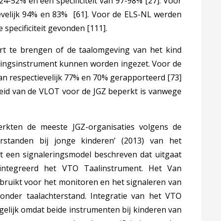
 24-52% en een specificiteit van 97-98%
[27]
. Voor
ievelijk 94% en 83%
[61]
. Voor de ELS-NL werden
e specificiteit gevonden
[111]
.
rt te brengen of de taalomgeving van het kind
eringsinstrument kunnen worden ingezet. Voor de
an respectievelijk 77% en 70% gerapporteerd
[73]
eid van de VLOT voor de JGZ beperkt is vanwege
erkten de meeste JGZ-organisaties volgens de
erstanden bij jonge kinderen
’
(2013)
van het
dt een signaleringsmodel beschreven dat uitgaat
ïntegreerd het VTO Taalinstrument. Het Van
bruikt voor het monitoren en het signaleren van
onder taalachterstand. Integratie van het VTO
elijk omdat beide instrumenten bij kinderen van