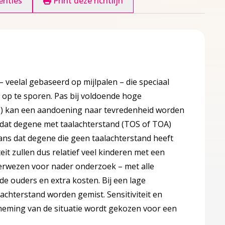
enties
Print deze richtlijn
 –
veelal gebaseerd op mijlpalen
– die speciaal
g op te sporen
. Pas bij voldoende hoge
>90%) kan een aandoening naar tevredenheid worden
ns dat degene met taalachterstand (TOS of TOA)
e kans dat degene die geen taalachterstand heeft
iteit zullen dus relatief veel kinderen met een
erwezen voor nader onderzoek – met alle
de ouders en extra kosten. Bij een lage
alachterstand worden gemist. Sensitiviteit en
tneming van de situatie wordt gekozen voor een