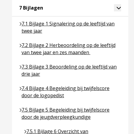
Ga naar pagina over 7 Bijlagen
Toggle 
7 Bijlagen
Ga naar pagina over 7.1 Bijlage 1 Signalering op de 
7.1 Bijlage 1 Signalering op de leeftijd van
twee jaar
Ga naar pagina over 7.2 Bijlage 2 Herbeoordeling o
7.2 Bijlage 2 Herbeoordeling op de leeftijd
van twee jaar en zes maanden
Ga naar pagina over 7.3 Bijlage 3 Beoordeling op de 
7.3 Bijlage 3 Beoordeling op de leeftijd van
drie jaar
Ga naar pagina over 7.4 Bijlage 4 Begeleiding bij tw
7.4 Bijlage 4 Begeleiding bij twijfelscore
door de logopedist
Ga naar pagina over 7.5 Bijlage 5 Begeleiding bij t
7.5 Bijlage 5 Begeleiding bij twijfelscore
door de jeugdverpleegkundige
Ga naar pagina over 7.5.1 Bijlage 6 Overzicht va
7.5.1 Bijlage 6 Overzicht van