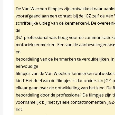
accordion over 7 Bijlagen
De Van Wiechen filmpjes zijn ontwikkeld naar aanl
voorafgaand aan een contact bij de JGZ zelf de V
leeftijd van twee jaar
schriftelijke uitleg van de kenmerken4. De overee
de
JGZ-professional was hoog voor de communicatiek
p de leeftijd van twee jaar en zes maanden
motoriekkenmerken. Een van de aanbevelingen was 
en
leeftijd van drie jaar
beoordeling van de kenmerken te verduidelijken. In
eenvoudige
filmpjes van de Van Wiechen-kenmerken ontwikkel
ijfelscore door de logopedist
kind. Het doel van de filmpjes is dat ouders en JGZ
elkaar gaan over de ontwikkeling van het kind. De f
wijfelscore door de jeugdverpleegkundige
beoordeling door de professional. De filmpjes zijn
voornamelijk bij niet fysieke contactmomenten. JGZ
het
n Nederlandstalige instrumenten