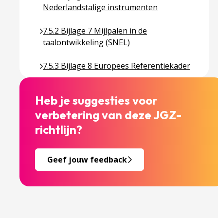
Nederlandstalige instrumenten
Ga naar pagina over 7.5.2 Bijlage 7 Mijlpalen in 
7.5.2 Bijlage 7 Mijlpalen in de
taalontwikkeling (SNEL)
Ga naar pagina over 7.5.3 Bijlage 8 Europees Ref
7.5.3 Bijlage 8 Europees Referentiekader
Heb je suggesties voor
verbetering van deze JGZ-
richtlijn?
Geef jouw feedback