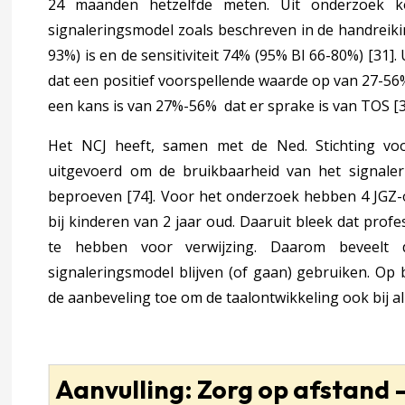
24 maanden hetzelfde meten. Uit onderzoek ko
signaleringsmodel zoals beschreven in de handreiki
chappelijke onderbouwing
93%) is en de sensitiviteit 74% (95% BI 66-80%)
[31]
.
dat een positief voorspellende waarde op van 27-56%,
happelijke onderbouwing
een kans is van 27%-56% dat er sprake is van TOS
[
Het NCJ heeft, samen met de Ned. Stichting voo
rmende factoren – Onderbouwing
uitgevoerd om de bruikbaarheid van het signaleri
beproeven
[74]
. Voor het onderzoek hebben 4 JGZ-
bij kinderen van 2 jaar oud. Daaruit bleek dat profe
elijke onderbouwing
te hebben voor verwijzing. Daarom
beveelt 
signaleringsmodel blijven (of gaan) gebruiken. Op
de aanbeveling toe om de taalontwikkeling ook bij al
uwing
ng
Aanvulling: Zorg op afstand 