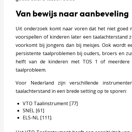
Van bewijs naar aanbeveling
voor ouders om de taalontwikkeling te stimuleren
Uit onderzoek komt naar voren dat het niet goed m
voorspellen of kinderen later een taalachterstand z
voorkomt bij jongens dan bij meisjes. Ook wordt ee
persistente taalproblemen bij ouders, broers en zu
helft van de kinderen met TOS 1 of meerdere f
taalprobleem.
and
Voor Nederland zijn verschillende instrumente
taalachterstand in een brede setting op te sporen:
usie wetenschappelijk bewijs
VTO Taalinstrument
[77]
SNEL
[61]
actoren
ELS-NL
[111]
.