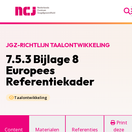
Ga
Nederlands Centrum Jeugdgezondheid
JGZ-RICHTLIJN TAALONTWIKKELING
7.5.3 Bijlage 8
Europees
Referentiekader
Taalontwikkeling
Print
Content
Materialen
Referenties
deze