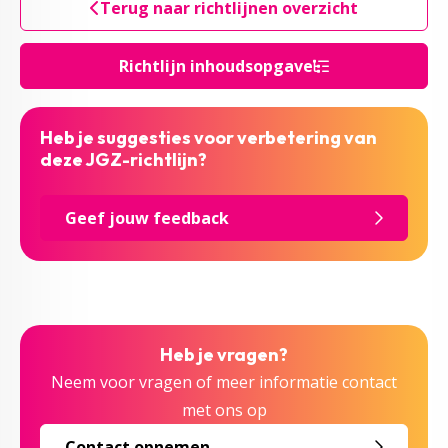
Terug naar richtlijnen overzicht
Richtlijn inhoudsopgave
Heb je suggesties voor verbetering van
deze JGZ-richtlijn?
Geef jouw feedback
Heb je vragen?
Neem voor vragen of meer informatie contact
met ons op
Contact opnemen