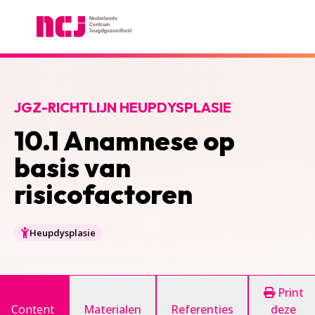
Nederlands Centrum Jeugdgezondheid
JGZ-RICHTLIJN HEUPDYSPLASIE
10.1 Anamnese op
basis van
risicofactoren
Heupdysplasie
Print
Content
Materialen
Referenties
deze