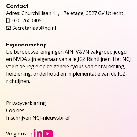
Contact
Adres: Churchilllaan 11, 7e etage, 3527 GV Utrecht
030-7600405
Secretariaat@ncj.nl
Eigenaarschap
De beroepsverenigingen AJN, V&VN vakgroep jeugd
en NVDA zijn eigenaar van alle JGZ Richtlijnen. Het NCJ
voert de regie op de gehele cyclus van ontwikkeling,
herziening, onderhoud en implementatie van de JGZ-
richtlijnen.
Privacyverklaring
Cookies
Inschrijven NCJ-nieuwsbrief
Ga naar NCJs Linked
Ga naar NCJs You
Volg ons op