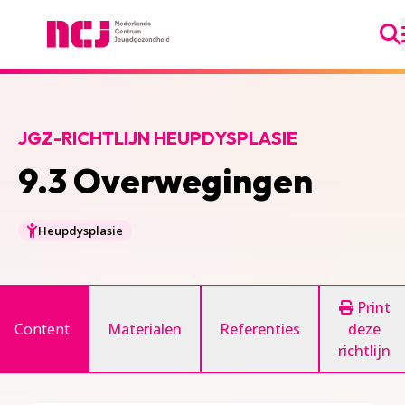
Ga
Nederlands Centrum Jeugdgezondheid
JGZ-RICHTLIJN HEUPDYSPLASIE
9.3 Overwegingen
Heupdysplasie
Print
Content
Materialen
Referenties
deze
richtlijn