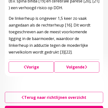
(b.v. spina bifida
[19]
en cerebrale parese
[20]
,
[21]
) een verhoogd risico op DDH.
De linkerheup is ongeveer 1,5 keer zo vaak
aangedaan als de rechterheup
[16]
. Dit wordt
toegeschreven aan de meest voorkomende
ligging in de baarmoeder, waardoor de
linkerheup in adductie tegen de moederlijke
wervelkolom wordt gedrukt
[3]
[22]
.
Vorige
Volgende
Terug naar richtlijnen overzicht