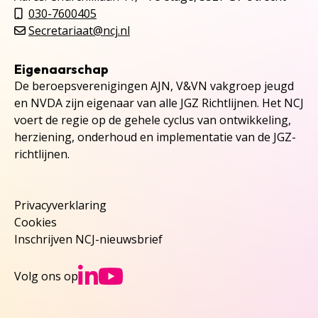
030-7600405
Secretariaat@ncj.nl
Eigenaarschap
De beroepsverenigingen AJN, V&VN vakgroep jeugd
en NVDA zijn eigenaar van alle JGZ Richtlijnen. Het NCJ
voert de regie op de gehele cyclus van ontwikkeling,
herziening, onderhoud en implementatie van de JGZ-
richtlijnen.
Privacyverklaring
Cookies
Inschrijven NCJ-nieuwsbrief
Ga naar NCJs Linked
Ga naar NCJs You
Volg ons op