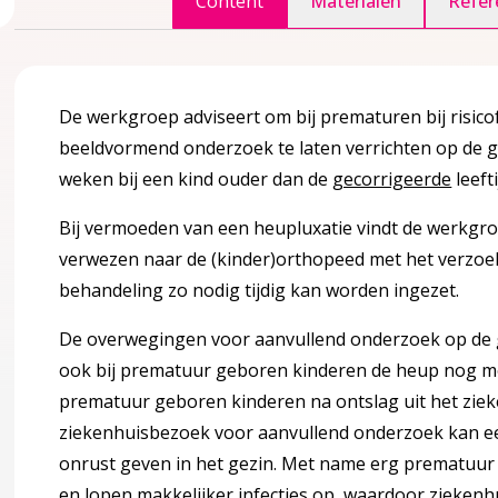
Content
Materialen
Refer
accordion over 1 Inleiding
De werkgroep adviseert om bij prematuren bij risic
beeldvormend onderzoek te laten verrichten op de
g
gina over 2 Definitie en achtergrond informatie
accordion over 2 Definitie en achtergrond informatie
weken bij een kind ouder dan de
gecorrigeerde
leeft
Bij vermoeden van een heupluxatie vindt de werkgr
verwezen naar de (kinder)orthopeed met het verzoe
k
behandeling zo nodig tijdig kan worden ingezet.
De overwegingen voor aanvullend onderzoek op de ge
ook bij prematuur geboren kinderen de heup nog mo
prematuur geboren kinderen na ontslag uit het ziek
ziekenhuisbezoek voor aanvullend onderzoek kan een
pecten
onrust geven in het gezin. Met name erg prematuur
en lopen makkelijker infecties op, waardoor zieken