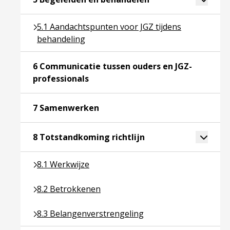
Ga naar pagina over 5.1 Aandachtspunten voor JGZ
5.1 Aandachtspunten voor JGZ tijdens
behandeling
6 Communicatie tussen ouders en JGZ-
Ga naar pagina over 6 Communicatie
professionals
Ga naar pagina over 7 Samenwer
7 Samenwerken
Ga naar pagina over 8
Toggle 
8 Totstandkoming richtlijn
Ga naar pagina over 8.1 Werkwijze
8.1 Werkwijze
Ga naar pagina over 8.2 Betrokkenen
8.2 Betrokkenen
Ga naar pagina over 8.3 Belangenverstrengeling
8.3 Belangenverstrengeling