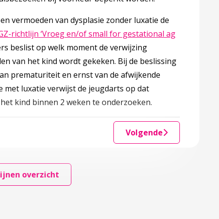
een vermoeden van dysplasie zonder luxatie de
GZ-richtlijn ‘Vroeg en/of small for gestational ag
n een nieuw tabblad
s beslist op welk moment de verwijzing
en van het kind wordt gekeken. Bij de beslissing
an prematuriteit en ernst van de afwijkende
 met luxatie verwijst de jeugdarts op dat
het kind binnen 2 weken te onderzoeken.
Volgende
DDH
ijnen overzicht