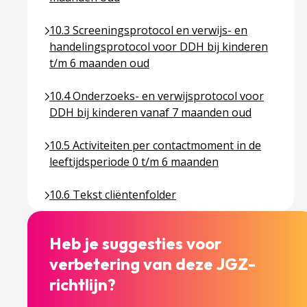
Ga naar pagina over 10.3 Screeningsprotocol en ve
10.3 Screeningsprotocol en verwijs- en
handelingsprotocol voor DDH bij kinderen
t/m 6 maanden oud
Ga naar pagina over 10.4 Onderzoeks- en verwijsp
10.4 Onderzoeks- en verwijsprotocol voor
DDH bij kinderen vanaf 7 maanden oud
Ga naar pagina over 10.5 Activiteiten per contactm
10.5 Activiteiten per contactmoment in de
leeftijdsperiode 0 t/m 6 maanden
Ga naar pagina over 10.6 Tekst cliëntenfolder
10.6 Tekst cliëntenfolder
Heb je suggesties voor
verbetering van deze JGZ-
richtlijn?