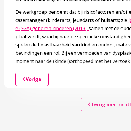
De werkgroep benoemt dat bij risicofactoren en/of 
accordion over 3 Risicofactoren en beschermende factoren
casemanager (kinderarts, jeugdarts of huisarts; zie
J
 beschermende factoren
Deze linkt opent i
e (SGA) geboren kinderen (2013)’
samen met de ouder
plaatsvindt, waarbij naar de specifieke omstandighed
spelen de belastbaarheid van kind en ouders, mate v
bevindingen een rol. Bij een vermoeden van dysplasie
moment naar de (kinder)orthopeed met het verzoek 
tting literatuur)
Vorige
ccordion over 4 Signaleren, diagnostiek en verwijzen van 
stiek en verwijzen van DDH
Terug naar richtl
ren