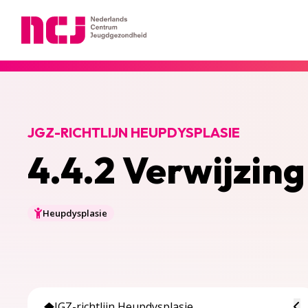
Nederlands Centrum Jeugdgezondheid
JGZ-RICHTLIJN HEUPDYSPLASIE
4.4.2 Verwijzing
Heupdysplasie
To
JGZ-richtlijn Heupdysplasie