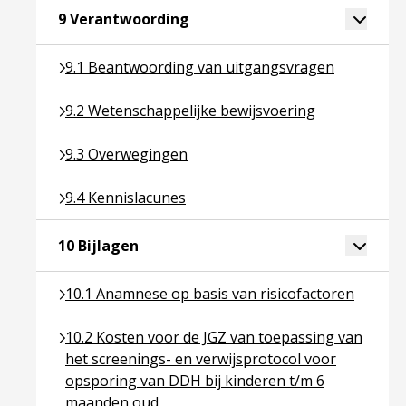
Ga naar pagina over 9 Verantw
Toggle 
9 Verantwoording
Ga naar pagina over 9.1 Beantwoording van uitga
9.1 Beantwoording van uitgangsvragen
Ga naar pagina over 9.2 Wetenschappelijke bewijs
9.2 Wetenschappelijke bewijsvoering
Ga naar pagina over 9.3 Overwegingen
9.3 Overwegingen
Ga naar pagina over 9.4 Kennislacunes
9.4 Kennislacunes
Ga naar pagina over 10 Bijlagen
Toggle 
10 Bijlagen
Ga naar pagina over 10.1 Anamnese op basis van ri
10.1 Anamnese op basis van risicofactoren
Ga naar pagina over 10.2 Kosten voor de JGZ van t
10.2 Kosten voor de JGZ van toepassing van
het screenings- en verwijsprotocol voor
opsporing van DDH bij kinderen t/m 6
maanden oud