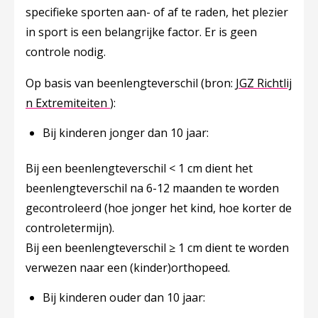
specifieke sporten aan- of af te raden, het plezier
in sport is een belangrijke factor. Er is geen
controle nodig.
Op basis van beenlengteverschil
(bron:
JGZ Richtlij
Deze linkt opent in een nieuw tabblad
n Extremiteiten
):
Bij kinderen
jonger
dan 10 jaar:
Bij een beenlengteverschil < 1 cm dient het
beenlengteverschil na 6-12 maanden te worden
gecontroleerd (hoe jonger het kind, hoe korter de
controletermijn).
Bij een beenlengteverschil ≥ 1 cm dient te worden
verwezen naar een (kinder)orthopeed.
Bij kinderen
ouder
dan 10 jaar: