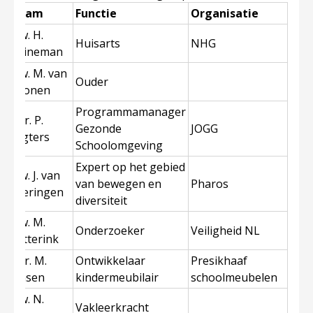
Naam
Functie
Organisatie
Mw. H.
Huisarts
NHG
Heineman
Mw. M. van
Ouder
Zoonen
Programmamanager
Dhr. P.
Gezonde
JOGG
Legters
Schoolomgeving
Expert op het gebied
Mw. J. van
van bewegen en
Pharos
Wieringen
diversiteit
Mw. M.
Onderzoeker
Veiligheid NL
Cotterink
Dhr. M.
Ontwikkelaar
Presikhaaf
Jansen
kindermeubilair
schoolmeubelen
Mw. N.
Vakleerkracht