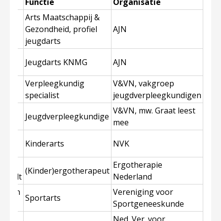
Functie
Organisatie
Arts Maatschappij &
van
Gezondheid, profiel
AJN
jeugdarts
Jeugdarts KNMG
AJN
a
Verpleegkundig
V&VN, vakgroep
specialist
jeugdverpleegkundigen
V&VN, mw. Graat leest
Graat
Jeugdverpleegkundige
mee
J.
Kinderarts
NVK
m
 van
Ergotherapie
(Kinder)ergotherapeut
sveldt
Nederland
L. van
Vereniging voor
Sportarts
rg
Sportgeneeskunde
van
Ned. Ver. voor