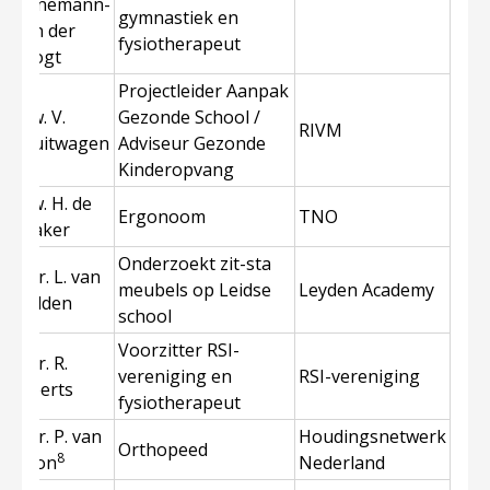
Könemann-
gymnastiek en
van der
fysiotherapeut
Krogt
Projectleider Aanpak
Mw. V.
Gezonde School /
RIVM
Kruitwagen
Adviseur Gezonde
Kinderopvang
Mw. H. de
Ergonoom
TNO
Kraker
Onderzoekt zit-sta
Dhr. L. van
meubels op Leidse
Leyden Academy
Delden
school
Voorzitter RSI-
Dhr. R.
vereniging en
RSI-vereniging
Alberts
fysiotherapeut
Dhr. P. van
Houdingsnetwerk
Orthopeed
8
Loon
Nederland