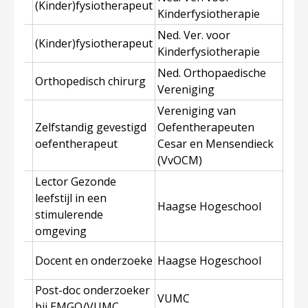
(Kinder)fysiotherapeut
l
Kinderfysiotherapie
Ned. Ver. voor
(Kinder)fysiotherapeut
lde
Kinderfysiotherapie
Ned. Orthopaedische
Orthopedisch chirurg
s
Vereniging
Vereniging van
van
Zelfstandig gevestigd
Oefentherapeuten
oefentherapeut
Cesar en Mensendieck
(VvOCM)
Lector Gezonde
de
leefstijl in een
Haagse Hogeschool
stimulerende
omgeving
Docent en onderzoeke
Haagse Hogeschool
r
Post-doc onderzoeker
VUMC
bij EMGO/VUMC