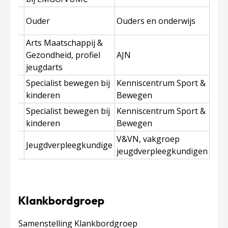
Ouder
Ouders en onderwijs
ten
Arts Maatschappij &
Gezondheid, profiel
AJN
g
jeugdarts
Specialist bewegen bij
Kenniscentrum Sport &
Beck
kinderen
Bewegen
van
Specialist bewegen bij
Kenniscentrum Sport &
kinderen
Bewegen
V&VN, vakgroep
Jeugdverpleegkundige
ssen
jeugdverpleegkundigen
Klankbordgroep
Samenstelling Klankbordgroep