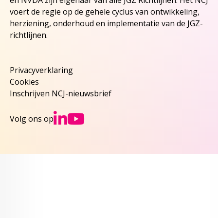
en NVDA zijn eigenaar van alle JGZ Richtlijnen. Het NCJ
voert de regie op de gehele cyclus van ontwikkeling,
herziening, onderhoud en implementatie van de JGZ-
richtlijnen.
Privacyverklaring
Cookies
Inschrijven NCJ-nieuwsbrief
Ga naar NCJs Linked
Ga naar NCJs You
Volg ons op