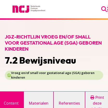
Ga
Nederlands Centrum Jeugdgezondheid
JGZ-RICHTLIJN VROEG EN/OF SMALL
VOOR GESTATIONAL AGE (SGA) GEBOREN
KINDEREN
7.2 Bewijsniveau
Vroeg en/of small voor gestational age (SGA) geboren
kinderen
Print
Content
Materialen
Referenties
deze