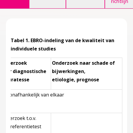
richtlijn
Tabel 1. EBRO-indeling van de kwaliteit van
individuele studies
Onderzoek
Onderzoek naar schade of
naar diagnostische
bijwerkingen,
accuratesse
etiologie, prognose
. 2 onafhankelijk van elkaar
Onderzoek t.o.v.
een referentietest