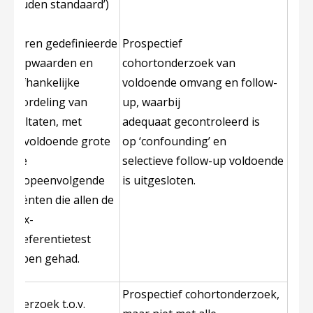
(‘gouden standaard’)
met
tevoren gedefinieerde
Prospectief
afkapwaarden en
cohortonderzoek van
onafhankelijke
voldoende omvang en follow-
beoordeling van
up, waarbij
resultaten, met
adequaat gecontroleerd is
een voldoende grote
op ‘confounding’ en
serie
selectieve follow-up voldoende
van opeenvolgende
is uitgesloten.
patiënten die allen de
index-
en referentietest
hebben gehad.
Prospectief cohortonderzoek,
Onderzoek t.o.v.