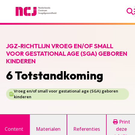
Ga
Nederlands Centrum Jeugdgezondheid
JGZ-RICHTLIJN VROEG EN/OF SMALL
VOOR GESTATIONAL AGE (SGA) GEBOREN
KINDEREN
6 Totstandkoming
Vroeg en/of small voor gestational age (SGA) geboren
kinderen
Print
Content
Materialen
Referenties
deze