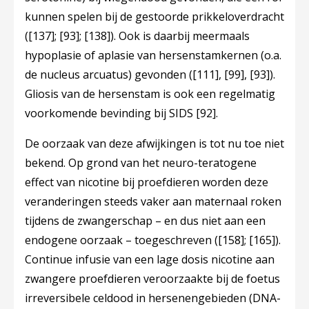
kunnen spelen bij de gestoorde prikkeloverdracht
(
[137]
;
[93]
;
[138]
). Ook is daarbij meermaals
hypoplasie of aplasie van hersenstamkernen (o.a.
de nucleus arcuatus) gevonden (
[111]
,
[99]
,
[93]
).
Gliosis van de hersenstam is ook een regelmatig
voorkomende bevinding bij SIDS
[92]
.
De oorzaak van deze afwijkingen is tot nu toe niet
bekend. Op grond van het neuro-teratogene
effect van nicotine bij proefdieren worden deze
veranderingen steeds vaker aan maternaal roken
tijdens de zwangerschap – en dus niet aan een
endogene oorzaak – toegeschreven (
[158]
;
[165]
).
Continue infusie van een lage dosis nicotine aan
zwangere proefdieren veroorzaakte bij de foetus
irreversibele celdood in hersenengebieden (DNA-