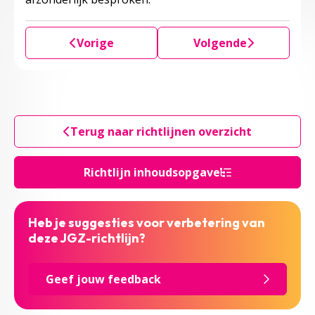
Vorige
Volgende
Terug naar richtlijnen overzicht
Richtlijn inhoudsopgave
Heb je suggesties voor verbetering van
deze JGZ-richtlijn?
Geef jouw feedback