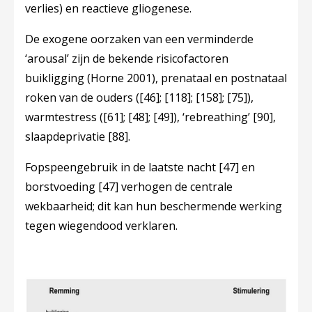
verlies) en reactieve gliogenese.
De exogene oorzaken van een verminderde
‘arousal’ zijn de bekende risicofactoren
buikligging (Horne 2001), prenataal en postnataal
roken van de ouders (
[46]
;
[118]
;
[158]
;
[75]
),
warmtestress (
[61]
;
[48]
;
[49]
), ‘rebreathing’
[90]
,
slaapdeprivatie
[88]
.
Fopspeengebruik in de laatste nacht
[47]
en
borstvoeding
[47]
verhogen de centrale
wekbaarheid; dit kan hun beschermende werking
tegen wiegendood verklaren.