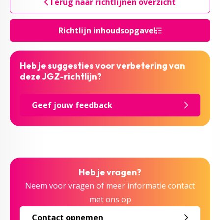
Terug naar richtlijnen overzicht
Richtlijn inhoudsopgave
Heb je suggesties voor verbetering van
deze JGZ-richtlijn?
Geef jouw feedback
Heb je vragen?
Neem voor vragen of meer informatie contact
met ons op
Contact opnemen