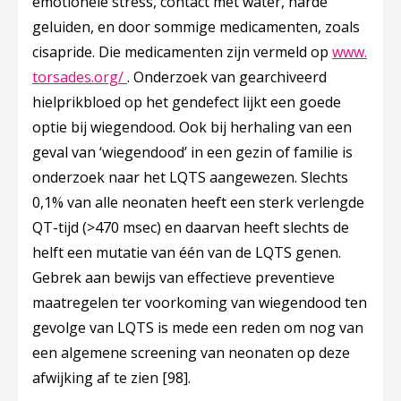
emotionele stress, contact met water, harde
geluiden, en door sommige medicamenten, zoals
cisapride. Die medicamenten zijn vermeld op
www.
Deze linkt opent in een nieuw tabblad
torsades.org/
. Onderzoek van gearchiveerd
hielprikbloed op het gendefect lijkt een goede
optie bij wiegendood. Ook bij herhaling van een
geval van ‘wiegendood’ in een gezin of familie is
onderzoek naar het LQTS aangewezen. Slechts
0,1% van alle neonaten heeft een sterk verlengde
QT-tijd (>470 msec) en daarvan heeft slechts de
helft een mutatie van één van de LQTS genen.
Gebrek aan bewijs van effectieve preventieve
maatregelen ter voorkoming van wiegendood ten
gevolge van LQTS is mede een reden om nog van
een algemene screening van neonaten op deze
afwijking af te zien
[98]
.