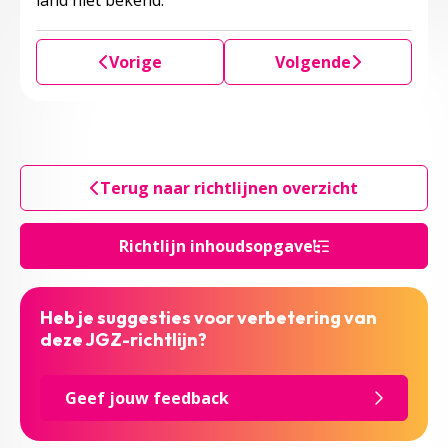
land niet bekend.
Vorige
Volgende
Terug naar richtlijnen overzicht
Richtlijn inhoudsopgave
Heb je suggesties voor verbetering van
deze JGZ-richtlijn?
Geef jouw feedback