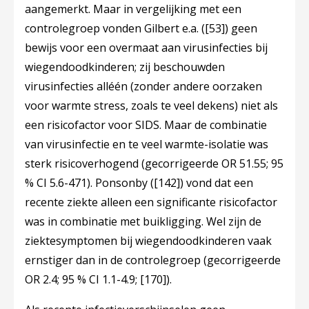
aangemerkt. Maar in vergelijking met een
controlegroep vonden Gilbert e.a. (
[53]
) geen
bewijs voor een overmaat aan virusinfecties bij
wiegendoodkinderen; zij beschouwden
virusinfecties alléén (zonder andere oorzaken
voor warmte stress, zoals te veel dekens) niet als
een risicofactor voor SIDS. Maar de combinatie
van virusinfectie en te veel warmte-isolatie was
sterk risicoverhogend (gecorrigeerde OR 51.55; 95
% CI 5.6-471). Ponsonby (
[142]
) vond dat een
recente ziekte alleen een significante risicofactor
was in combinatie met buikligging. Wel zijn de
ziektesymptomen bij wiegendoodkinderen vaak
ernstiger dan in de controlegroep (gecorrigeerde
OR 2.4; 95 % CI 1.1-4.9;
[170]
).