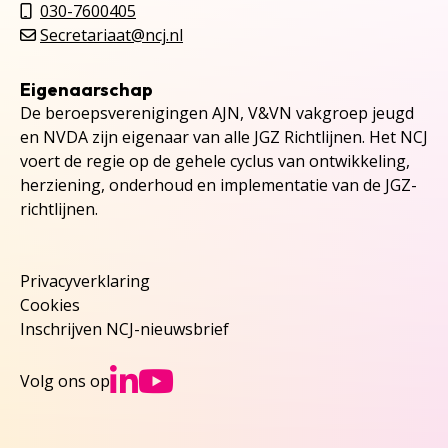
030-7600405
Secretariaat@ncj.nl
Eigenaarschap
De beroepsverenigingen AJN, V&VN vakgroep jeugd
en NVDA zijn eigenaar van alle JGZ Richtlijnen. Het NCJ
voert de regie op de gehele cyclus van ontwikkeling,
herziening, onderhoud en implementatie van de JGZ-
richtlijnen.
Privacyverklaring
Cookies
Inschrijven NCJ-nieuwsbrief
Ga naar NCJs Linked
Ga naar NCJs You
Volg ons op