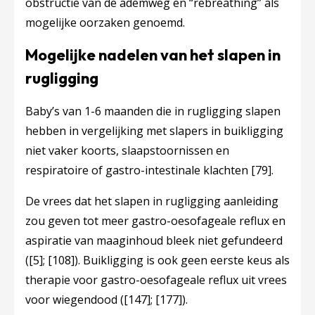
obstructie van de ademweg en “rebreathing” als
mogelijke oorzaken genoemd.
Mogelijke nadelen van het slapen in
rugligging
Baby’s van 1-6 maanden die in rugligging slapen
hebben in vergelijking met slapers in buikligging
niet vaker koorts, slaapstoornissen en
respiratoire of gastro-intestinale klachten
[79]
.
De vrees dat het slapen in rugligging aanleiding
zou geven tot meer gastro-oesofageale reflux en
aspiratie van maaginhoud bleek niet gefundeerd
(
[5]
;
[108]
). Buikligging is ook geen eerste keus als
therapie voor gastro-oesofageale reflux uit vrees
voor wiegendood (
[147]
;
[177]
).