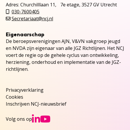
Adres: Churchilllaan 11, 7e etage, 3527 GV Utrecht
030-7600405
Secretariaat@ncj.nl
Eigenaarschap
De beroepsverenigingen AJN, V&VN vakgroep jeugd
en NVDA zijn eigenaar van alle JGZ Richtlijnen. Het NCJ
voert de regie op de gehele cyclus van ontwikkeling,
herziening, onderhoud en implementatie van de JGZ-
richtlijnen.
Privacyverklaring
Cookies
Inschrijven NCJ-nieuwsbrief
Ga naar NCJs Linked
Ga naar NCJs You
Volg ons op