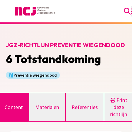
Ga
Nederlands Centrum Jeugdgezondheid
JGZ-RICHTLIJN PREVENTIE WIEGENDOOD
6 Totstandkoming
Preventie wiegendood
Print
Content
Materialen
Referenties
deze
richtlijn