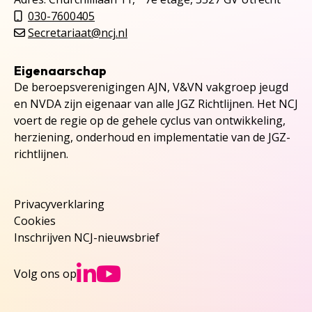
030-7600405
Secretariaat@ncj.nl
Eigenaarschap
De beroepsverenigingen AJN, V&VN vakgroep jeugd
en NVDA zijn eigenaar van alle JGZ Richtlijnen. Het NCJ
voert de regie op de gehele cyclus van ontwikkeling,
herziening, onderhoud en implementatie van de JGZ-
richtlijnen.
Privacyverklaring
Cookies
Inschrijven NCJ-nieuwsbrief
Ga naar NCJs Linked
Ga naar NCJs You
Volg ons op