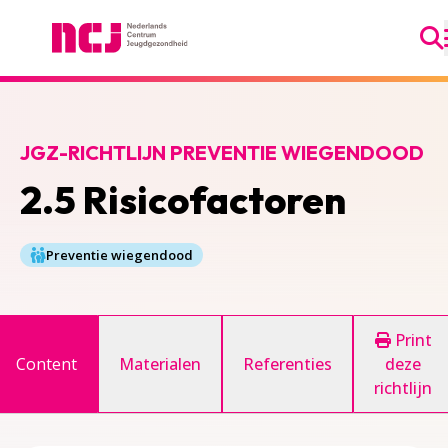
Ga
Nederlands Centrum Jeugdgezondheid
JGZ-RICHTLIJN PREVENTIE WIEGENDOOD
2.5 Risicofactoren
Preventie wiegendood
Print
Content
Materialen
Referenties
deze
richtlijn