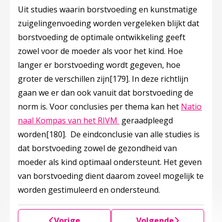
Uit studies waarin borstvoeding en kunstmatige
zuigelingenvoeding worden vergeleken blijkt dat
borstvoeding de optimale ontwikkeling geeft
zowel voor de moeder als voor het kind. Hoe
langer er borstvoeding wordt gegeven, hoe
groter de verschillen zijn
[179]
. In deze richtlijn
gaan we er dan ook vanuit dat borstvoeding de
norm is. Voor conclusies per thema kan het
Natio
Deze linkt opent in een nie
naal Kompas van het RIVM
geraadpleegd
worden
[180]
. De eindconclusie van alle studies is
dat borstvoeding zowel de gezondheid van
moeder als kind optimaal ondersteunt. Het geven
van borstvoeding dient daarom zoveel mogelijk te
worden gestimuleerd en ondersteund.
Vorige
Volgende