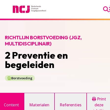
Ga
Nederlands Centrum Jeugdgezondheid
RICHTLIJN BORSTVOEDING (JGZ,
MULTIDISCIPLINAIR)
2 Preventie en
begeleiden
Borstvoeding
Print
Content
Materialen
Referenties
deze