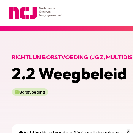
Nederlands Centrum Jeugdgezondheid
RICHTLIJN BORSTVOEDING (JGZ, MULTIDIS
2.2 Weegbeleid
Borstvoeding
To
Richtlijn Borstvoeding (JGZ, multidisciplinair)