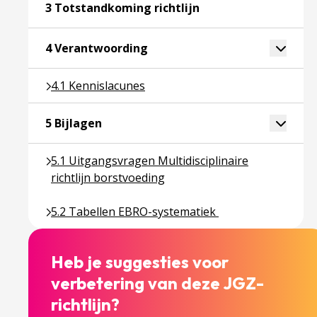
Ga naar pagina over 3
3 Totstandkoming richtlijn
Ga naar pagina over 4 Verantw
Toggle 
4 Verantwoording
Ga naar pagina over 4.1 Kennislacunes
4.1 Kennislacunes
Ga naar pagina over 5 Bijlagen
Toggle 
5 Bijlagen
Ga naar pagina over 5.1 Uitgangsvragen Multidiscipl
5.1 Uitgangsvragen Multidisciplinaire
richtlijn borstvoeding
Ga naar pagina over 5.2 Tabellen EBRO-systemati
5.2 Tabellen EBRO-systematiek
Heb je suggesties voor
verbetering van deze JGZ-
richtlijn?