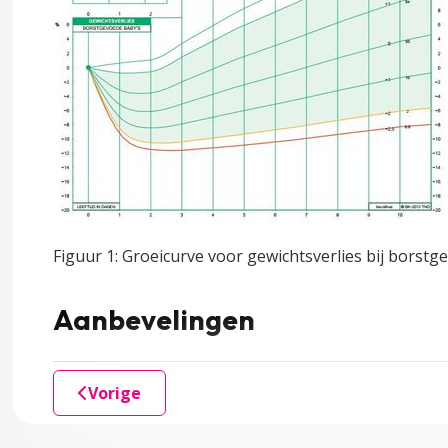
borstvoeding
Figuur 1: Groeicurve voor gewichtsverlies bij borst
rstvoeding
Aanbevelingen
eding
Vorige