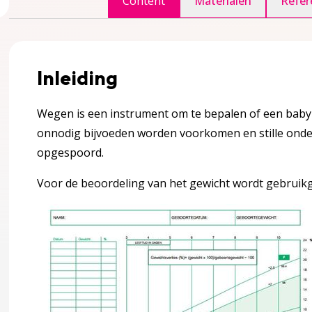
Content
Materialen
Refer
gina over 1 Definitie en achtergrond informatie
accordion over 1 Definitie en achtergrond informatie
Inleiding
Wegen is een instrument om te bepalen of een baby
onnodig bijvoeden worden voorkomen en stille onde
opgespoord.
Voor de beoordeling van het gewicht wordt gebruikg
 de borst gaan