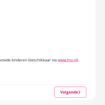
gevoede kinderen (beschikbaar via
www.tno.nl
)
Volgende