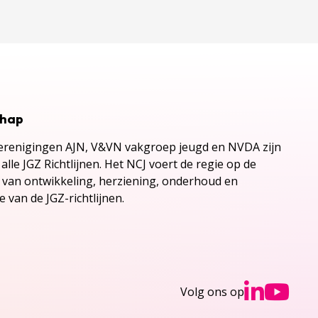
chap
renigingen AJN, V&VN vakgroep jeugd en NVDA zijn
alle JGZ Richtlijnen. Het NCJ voert de regie op de
s van ontwikkeling, herziening, onderhoud en
 van de JGZ-richtlijnen.
Ga n
Ga
Volg ons op