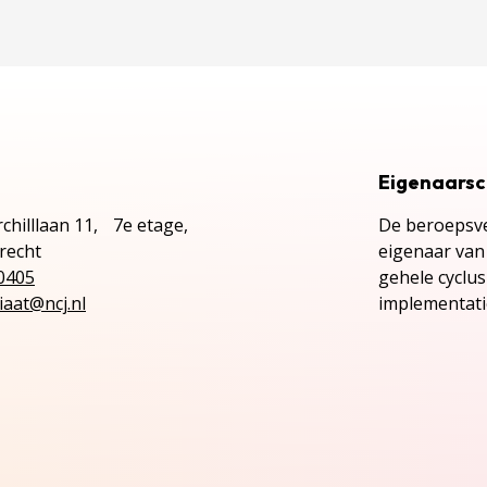
Eigenaars
chilllaan 11, 7e etage,
De beroepsve
recht
eigenaar van 
0405
gehele cyclu
iaat@ncj.nl
implementatie