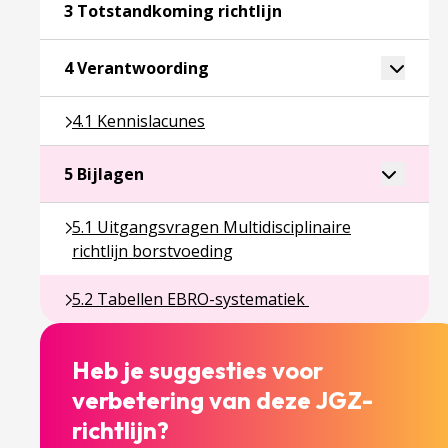
Ga naar pagina over 3
3 Totstandkoming richtlijn
Ga naar pagina over 4 Verantw
Toggle 
4 Verantwoording
Ga naar pagina over 4.1 Kennislacunes
4.1 Kennislacunes
Ga naar pagina over 5 Bijlagen
Toggle a
5 Bijlagen
Ga naar pagina over 5.1 Uitgangsvragen Multidiscipl
5.1 Uitgangsvragen Multidisciplinaire
richtlijn borstvoeding
Ga naar pagina over 5.2 Tabellen EBRO-systemati
5.2 Tabellen EBRO-systematiek
Heb je suggesties voor
verbetering van deze JGZ-
richtlijn?