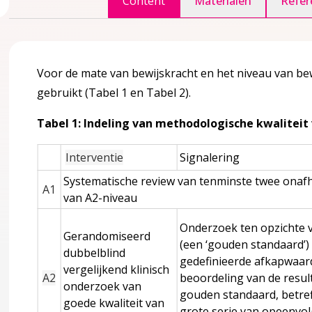
Content
Materialen
Refer
gina over 1 Definitie en achtergrond informatie
accordion over 1 Definitie en achtergrond informatie
Voor de mate van bewijskracht en het niveau van bewi
gebruikt (Tabel 1 en Tabel 2).
Tabel 1: Indeling van methodologische kwaliteit 
Interventie
Signalering
Systematische review van tenminste twee onaf
A1
van A2-niveau
 de borst gaan
Onderzoek ten opzichte v
Gerandomiseerd
(een ‘gouden standaard’)
dubbelblind
gedefinieerde afkapwaar
vergelijkend klinisch
A2
beoordeling van de resul
onderzoek van
gouden standaard, betre
goede kwaliteit van
grote serie van opeenvol