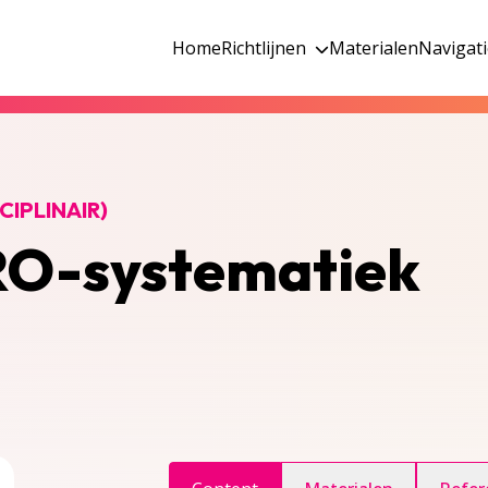
Home
Richtlijnen
Materialen
Navigat
CIPLINAIR)
BRO-systematiek
ggle inhoudsopgave