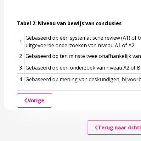
actoren
Tabel 2: Niveau van bewijs van conclusies
voldoende melkproductie
Gebaseerd op één systematische review (A1) of t
1
uitgevoerde onderzoeken van niveau A1 of A2
 vlakke tepel
2
Gebaseerd op ten minste twee onafhankelijk van
voeding
3
Gebaseerd op één onderzoek van niveau A2 of B 
4
Gebaseerd op mening van deskundigen, bijvoor
borstvoeding
Vorige
act
Terug naar richtl
e (geelzien)