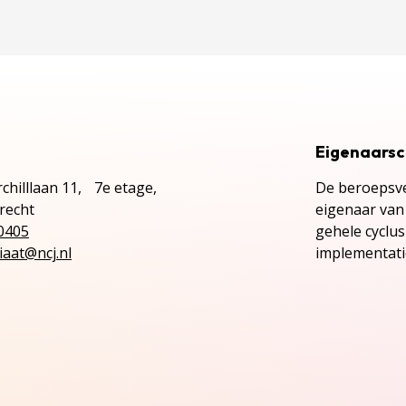
Eigenaars
chilllaan 11, 7e etage,
De beroepsve
recht
eigenaar van 
0405
gehele cyclu
iaat@ncj.nl
implementatie