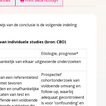
enties
Print deze richtlijn
js van de conclusie is de volgende indeling
van individuele studies (bron: CBO)
Etiologie, prognose*
hankelijk van elkaar uitgevoerde onderzoeken
Prospectief
an een referentietest
cohortonderzoek van
 met tevoren
voldoende omvang en
den en onafhankelijke
follow-up, waarbij
taten van test en
adequaat gecontroleerd
ffende een voldoende
is voor ‘confounding’ en
gende patiënten die