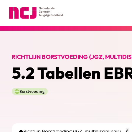
Nederlands Centrum Jeugdgezondheid
RICHTLIJN BORSTVOEDING (JGZ, MULTIDIS
5.2 Tabellen E
Borstvoeding
To
Richtlijn Borstvoeding (JGZ, multidisciplinair)