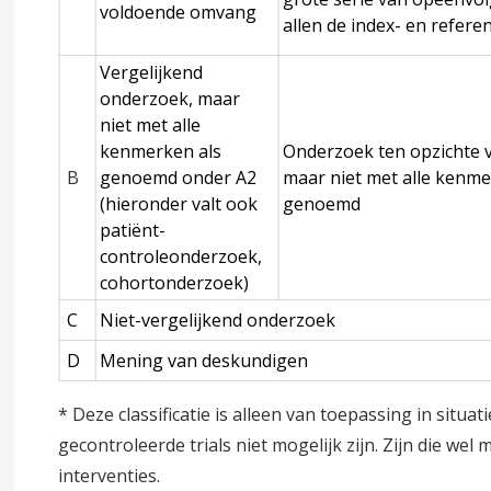
voldoende omvang
allen de index- en refer
Vergelijkend
onderzoek, maar
niet met alle
kenmerken als
Onderzoek ten opzichte v
borstvoeding
B
genoemd onder A2
maar niet met alle kenme
(hieronder valt ook
genoemd
patiënt-
controleonderzoek,
cohortonderzoek)
rstvoeding
C
Niet-vergelijkend onderzoek
D
Mening van deskundigen
eding
* Deze classificatie is alleen van toepassing in situ
gecontroleerde trials niet mogelijk zijn. Zijn die wel m
interventies.