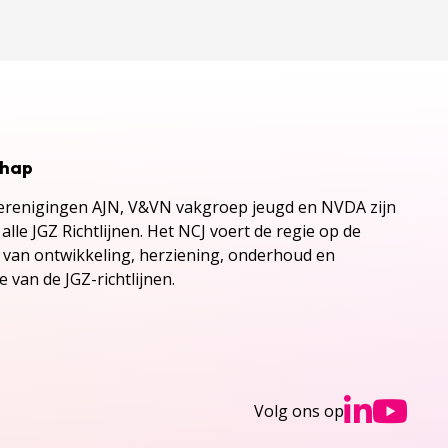
chap
renigingen AJN, V&VN vakgroep jeugd en NVDA zijn
alle JGZ Richtlijnen. Het NCJ voert de regie op de
s van ontwikkeling, herziening, onderhoud en
 van de JGZ-richtlijnen.
Ga n
Ga
Volg ons op