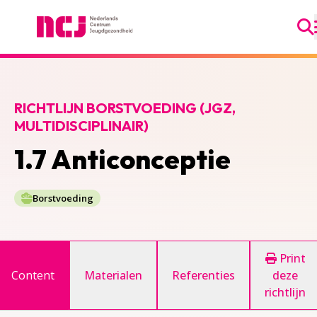
Ga
Nederlands Centrum Jeugdgezondheid
RICHTLIJN BORSTVOEDING (JGZ,
MULTIDISCIPLINAIR)
1.7 Anticonceptie
Borstvoeding
Print
Content
Materialen
Referenties
deze
richtlijn