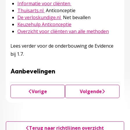
Deze linkt opent in een ni
Informatie voor cliënten
Deze linkt opent in een nieuw tabblad
Thuisarts.nl
Anticonceptie
Deze linkt opent in een nieuw 
De verloskundige.nl
Net bevallen
Deze linkt opent in een ni
Keuzehulp Anticonceptie
Deze link
Overzicht voor cliënten van alle methoden
Lees verder voor de onderbouwing de Evidence
bij 1.7.
Aanbevelingen
Vorige
Volgende
Terug naar richtlijnen overzicht