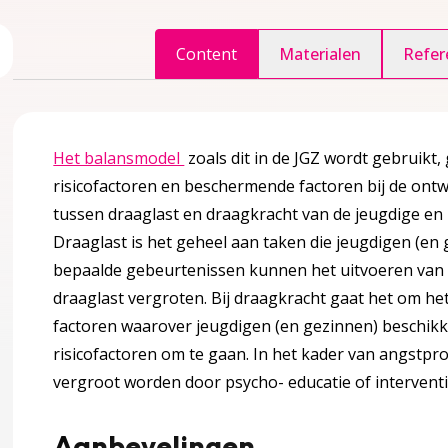
ggle inhoudsopgave
Content
Materialen
Refer
Deze linkt opent in een nieuw tabb
Het balansmodel
zoals dit in de JGZ wordt gebruikt
agina over 2 Definities en achtergrondinformatie
ccordion over 2 Definities en achtergrondinformatie
risicofactoren en beschermende factoren bij de ont
tussen draaglast en draagkracht van de jeugdige en h
Draaglast is het geheel aan taken die jeugdigen (en 
bepaalde gebeurtenissen kunnen het uitvoeren van 
draaglast vergroten. Bij draagkracht gaat het om 
factoren waarover jeugdigen (en gezinnen) beschik
risicofactoren om te gaan. In het kader van angstpr
vergroot worden door psycho- educatie of interventie
 factoren
Aanbevelingen