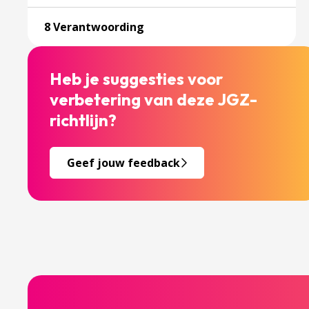
Ga naar pagina over 8 Verantw
8 Verantwoording
Heb je suggesties voor
verbetering van deze JGZ-
richtlijn?
Geef jouw feedback