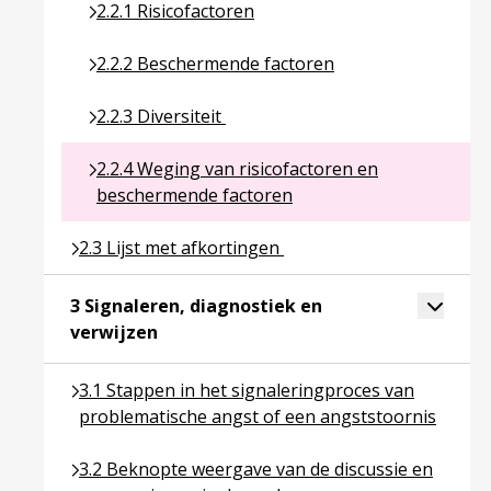
Ga naar pagina over 2.2.1 Risicofactoren
2.2.1 Risicofactoren
Ga naar pagina over 2.2.2 Beschermende factore
2.2.2 Beschermende factoren
Ga naar pagina over 2.2.3 Diversiteit
2.2.3 Diversiteit
Ga naar pagina over 2.2.4 Weging van risicofac
2.2.4 Weging van risicofactoren en
beschermende factoren
Ga naar pagina over 2.3 Lijst met afkortingen
2.3 Lijst met afkortingen
Toggle 
3 Signaleren, diagnostiek en
Ga naar pagina over 3 Signaleren, diag
verwijzen
Ga naar pagina over 3.1 Stappen in het signalerin
3.1 Stappen in het signaleringproces van
problematische angst of een angststoornis
Ga naar pagina over 3.2 Beknopte weergave van de
3.2 Beknopte weergave van de discussie en