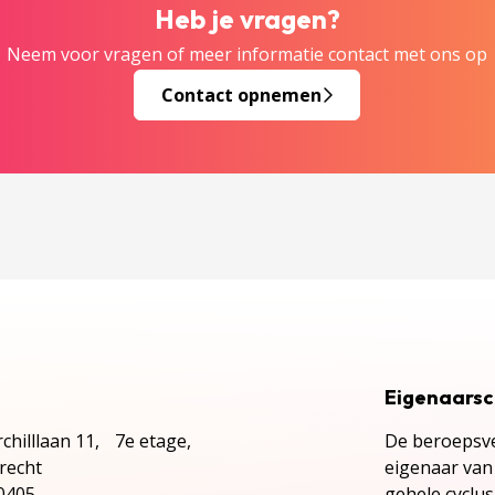
Heb je vragen?
Neem voor vragen of meer informatie contact met ons op
Contact opnemen
Eigenaars
chilllaan 11, 7e etage,
De beroepsve
recht
eigenaar van 
0405
gehele cyclu