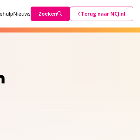
iehulp
Nieuws
Zoeken
Terug naar NCJ.nl
Deze link stuurt je teru
n