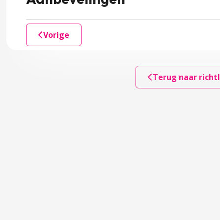
n
Vorige
toren en beschermende factoren
Terug naar richtl
accordion over 3 Signaleren, diagnostiek en verwijzen
nostiek en verwijzen
gproces van problematische angst of een angststoornis
 discussie en overwegingen in de werkgroep over signaler