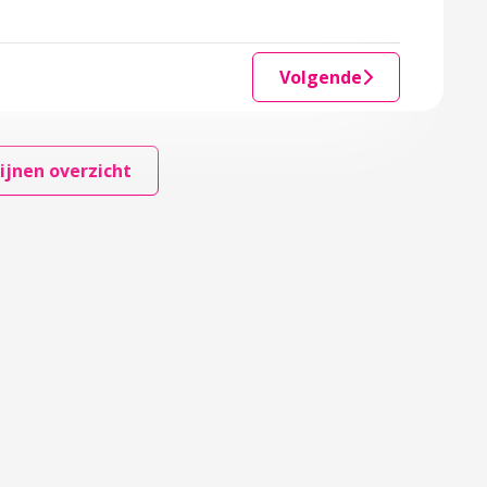
Volgende
ijnen overzicht
en