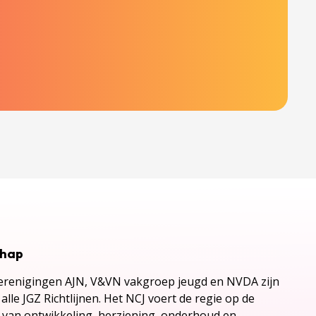
chap
renigingen AJN, V&VN vakgroep jeugd en NVDA zijn
alle JGZ Richtlijnen. Het NCJ voert de regie op de
s van ontwikkeling, herziening, onderhoud en