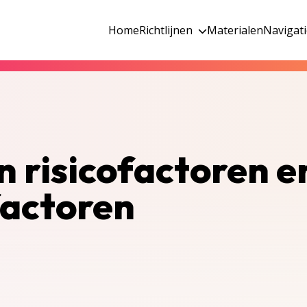
Home
Richtlijnen
Materialen
Navigat
n risicofactoren e
actoren