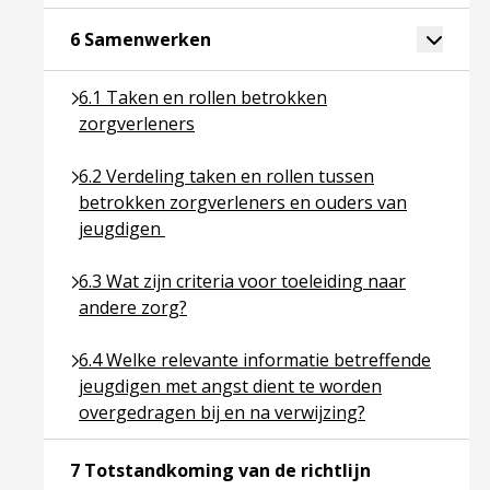
Ga naar pagina over 6 Samenwer
Toggle 
6 Samenwerken
Ga naar pagina over 6.1 Taken en rollen betrokken
6.1 Taken en rollen betrokken
zorgverleners
Ga naar pagina over 6.2 Verdeling taken en rollen
6.2 Verdeling taken en rollen tussen
betrokken zorgverleners en ouders van
jeugdigen
Ga naar pagina over 6.3 Wat zijn criteria voor toel
6.3 Wat zijn criteria voor toeleiding naar
andere zorg?
Ga naar pagina over 6.4 Welke relevante informati
6.4 Welke relevante informatie betreffende
jeugdigen met angst dient te worden
overgedragen bij en na verwijzing?
Ga naar pagina
7 Totstandkoming van de richtlijn