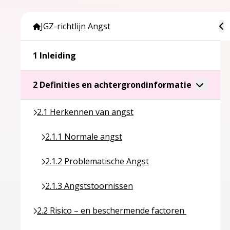
To
JGZ-richtlijn Angst
Ga naar pagina over 1 Inleiding
1 Inleiding
Ga naar p
Toggle a
2 Definities en achtergrondinformatie
Ga naar pagina over 2.1 Herkennen van angst
2.1 Herkennen van angst
Ga naar pagina over 2.1.1 Normale angst
2.1.1 Normale angst
Ga naar pagina over 2.1.2 Problematische Angst
2.1.2 Problematische Angst
Ga naar pagina over 2.1.3 Angststoornissen
2.1.3 Angststoornissen
Ga naar pagina over 2.2 Risico – en beschermende
2.2 Risico – en beschermende factoren