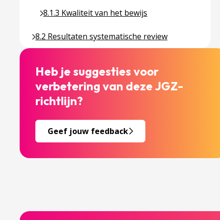
Ga naar pagina over 8.1.3 Kwaliteit van het bewijs
8.1.3 Kwaliteit van het bewijs
Ga naar pagina over 8.2 Resultaten systematische 
8.2 Resultaten systematische review
Heb je suggesties voor
verbetering van deze JGZ-
richtlijn?
Geef jouw feedback