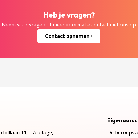
Heb je vragen?
Neem voor vragen of meer informatie contact met ons op
Contact opnemen
Eigenaars
chilllaan 11, 7e etage,
De beroepsve