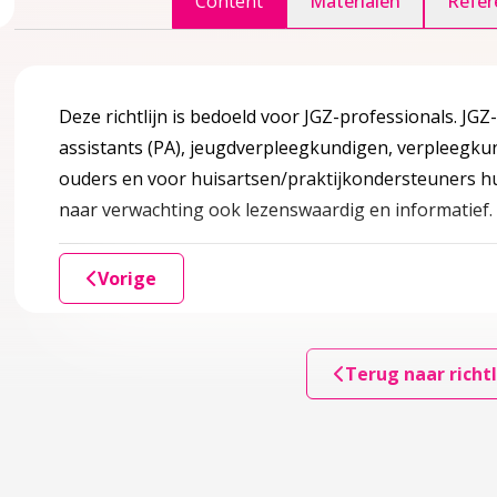
Content
Materialen
Refer
ccordion over 1 Inleiding
Deze richtlijn is bedoeld voor JGZ-professionals. JGZ
assistants (PA), jeugdverpleegkundigen, verpleegkun
er?
ouders en voor huisartsen/praktijkondersteuners hui
naar verwachting ook lezenswaardig en informatief
edoeld?
Vorige
Terug naar richtl
ule
accordion over 2 Kennismodule