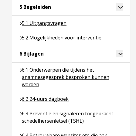
Ga naar pagina over 5 Begeleiden
Toggle 
5 Begeleiden
Ga naar pagina over 5.1 Uitgangsvragen
5.1 Uitgangsvragen
Ga naar pagina over 5.2 Mogelijkheden voor interv
5.2 Mogelijkheden voor interventie
Ga naar pagina over 6 Bijlagen
Toggle 
6 Bijlagen
Ga naar pagina over 6.1 Onderwerpen die tijden
6.1 Onderwerpen die tijdens het
anamnesegesprek besproken kunnen
worden
Ga naar pagina over 6.2 24-uurs dagboek
6.2 24-uurs dagboek
Ga naar pagina over 6.3 Preventie en signaleren t
6.3 Preventie en signaleren toegebracht
schedelhersenletsel (TSHL)
Ga naar pagina over 6.4 Betrouwbare websites et
6.4 Betrouwbare websites etc. die aan