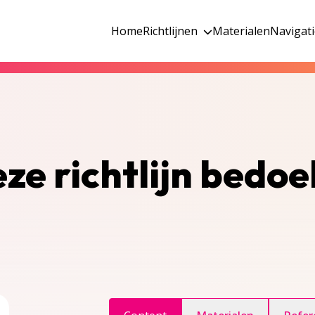
Home
Richtlijnen
Materialen
Navigat
eze richtlijn bedoe
ggle inhoudsopgave