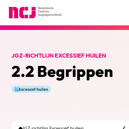
Nederlands Centrum Jeugdgezondheid
JGZ-RICHTLIJN EXCESSIEF HUILEN
2.2 Begrippen
Excessief huilen
To
JGZ-richtlijn Excessief huilen