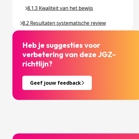
Ga naar pagina over 8.1.3 Kwaliteit van het bewijs
8.1.3 Kwaliteit van het bewijs
Ga naar pagina over 8.2 Resultaten systematische 
8.2 Resultaten systematische review
Heb je suggesties voor
verbetering van deze JGZ-
richtlijn?
Geef jouw feedback