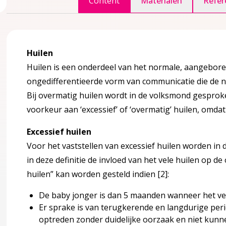
Content
Materialen
Refer
accordion over 1 Inleiding
Huilen
Huilen is een onderdeel van het normale, aangebore
er?
ongedifferentieerde vorm van communicatie die de 
Bij overmatig huilen wordt in de volksmond gesproke
edoeld?
voorkeur aan ‘excessief’ of ‘overmatig’ huilen, omdat
Excessief huilen
Voor het vaststellen van excessief huilen worden in d
in deze definitie de invloed van het vele huilen op d
huilen” kan worden gesteld indien
[2]
:
ule
ccordion over 2 Kennismodule
De baby jonger is dan 5 maanden wanneer het vel
Er sprake is van terugkerende en langdurige period
optreden zonder duidelijke oorzaak en niet kun