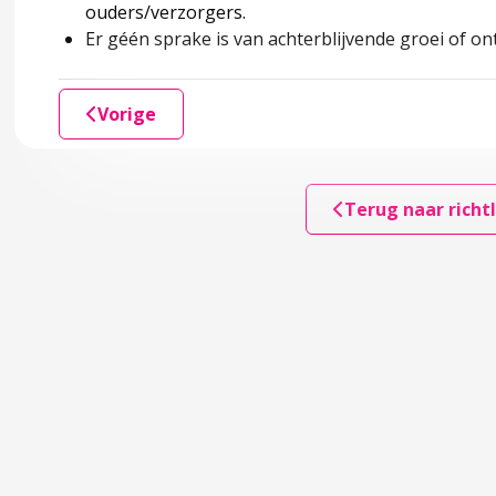
ouders/verzorgers.
Er géén sprake is van achterblijvende groei of on
Vorige
Terug naar richtl
nose
actoren
attingen van ouders