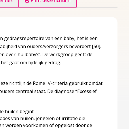
enties
Print deze richtlijn
n gedragsrepertoire van een baby, het is een
nabijheid van ouders/verzorgers bevordert
[50]
.
n over ‘huilbaby’s’. De werkgroep geeft de
 het gaat om tijdelijk gedrag.
eze richtlijn de Rome IV-criteria gebruikt omdat
e ouders centraal staat. De diagnose “Excessief
e huilen begint.
es van huilen, jengelen of irritatie die
nen worden voorkomen of opgelost door de