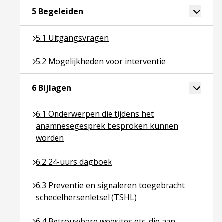
Ga naar pagina over 5 Begeleiden
Toggle 
5 Begeleiden
Ga naar pagina over 5.1 Uitgangsvragen
5.1 Uitgangsvragen
Ga naar pagina over 5.2 Mogelijkheden voor interv
5.2 Mogelijkheden voor interventie
Ga naar pagina over 6 Bijlagen
Toggle 
6 Bijlagen
Ga naar pagina over 6.1 Onderwerpen die tijden
6.1 Onderwerpen die tijdens het
anamnesegesprek besproken kunnen
worden
Ga naar pagina over 6.2 24-uurs dagboek
6.2 24-uurs dagboek
Ga naar pagina over 6.3 Preventie en signaleren t
6.3 Preventie en signaleren toegebracht
schedelhersenletsel (TSHL)
Ga naar pagina over 6.4 Betrouwbare websites et
6.4 Betrouwbare websites etc. die aan