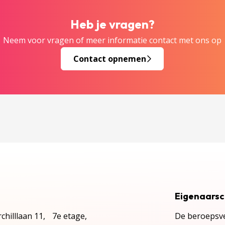
Heb je vragen?
Neem voor vragen of meer informatie contact met ons op
Contact opnemen
Eigenaars
chilllaan 11, 7e etage,
De beroepsve